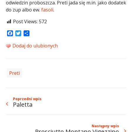
odwiedzin proboszcza. Preti jada się m.in. jako dodatek
do zup albo ew.
fasoli
.
Post Views:
572
Facebook
Twitter
Share
Dodaj do ulubionych
Preti
Poprzedni wpis
Paletta
Następny wpis
Prosciutto Montano Vigezzino