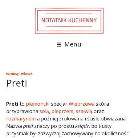
Menu
Wędliny
|
Włoska
Preti
Preti
to
piemoncki
specjał.
Wieprzowa
skóra
przyprawiona
solą
,
pieprzem
,
szałwią
oraz
rozmarynem
a później zrolowana i ściśle obwiązana.
Nazwa
preti
znaczy po prostu
ksiądz
, bo tłusty
przysmak był zazwyczaj zachowywany na okoliczność