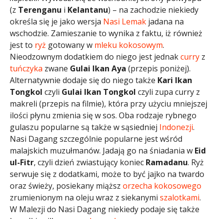
(z
Terenganu
i
Kelantanu
) – na zachodzie niekiedy
określa się je jako wersja
Nasi Lemak
jadana na
wschodzie. Zamieszanie to wynika z faktu, iż również
jest to
ryż
gotowany w
mleku kokosowym
.
Nieodzownym dodatkiem do niego jest jednak
curry
z
tuńczyka
zwane
Gulai Ikan Aya
(przepis poniżej).
Alternatywnie dodaje się do niego także
Kari Ikan
Tongkol
czyli
Gulai Ikan Tongkol
czyli zupa curry z
makreli (przepis na filmie), która przy użyciu mniejszej
ilości płynu zmienia się w sos. Oba rodzaje rybnego
gulaszu popularne są także w sąsiedniej
Indonezji
.
Nasi Dagang szczególnie popularne jest wśród
malajskich muzułmanów. Jadają go na śniadania w
Eid
ul-Fitr
, czyli dzień zwiastujący koniec
Ramadanu
. Ryż
serwuje się z dodatkami, może to być jajko na twardo
oraz świeży, posiekany miąższ
orzecha kokosowego
zrumienionym na oleju wraz z siekanymi
szalotkami
.
W Malezji do Nasi Dagang niekiedy podaje się także