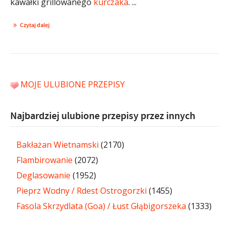
kawałki grillowanego
kurczaka
. ...
Czytaj dalej
MOJE ULUBIONE PRZEPISY
Najbardziej ulubione przepisy przez innych
Bakłażan Wietnamski
(2170)
Flambirowanie
(2072)
Deglasowanie
(1952)
Pieprz Wodny / Rdest Ostrogorzki
(1455)
Fasola Skrzydlata (Goa) / Łust Głąbigorszeka
(1333)