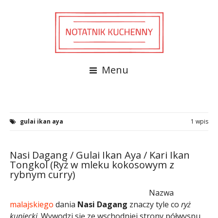
Menu
gulai ikan aya
1 wpis
Nasi Dagang / Gulai Ikan Aya / Kari Ikan
Tongkol (Ryż w mleku kokosowym z
rybnym curry)
Nazwa
malajskiego
dania
Nasi Dagang
znaczy tyle co
ryż
kupiecki
. Wywodzi się ze wschodniej strony półwyspu