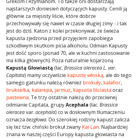
Grekom i Rzymianom. To także oni dostarczają
najstarszych doniesień dotyczących kapusty. Cenili ją
głównie za mięsisty liście, które dobrze
przechowywały się nawet w czasie długiej zimy - i tak
jest do dziś. Katon z kolei przekonywał, że świeża
kapusta zjedzona przed przyjęciem zapobiega
szkodliwym skutkom picia alkoholu. Odmian Kapusty
jest dość sporo (ponad 70, ale w kuchni zastosowanie
ma kilka głównych). Poza naturalnie kojarzoną
Kapustą Głowiastą
(łac.
Brassica oleracea L. var.
Capitata
) mamy oczywiście
kapustę włoską
, ale do tego
samego gatunku należą również
brokuły
,
kalafior
,
brukselka
,
kalarepa
,
jarmuż
,
kapusta liściasta
oraz
pastewna
. Te trzy ostatnie należą do przeciwnej
odmianie Capitata, grupy
Acephala
(łac.
Brassica
oleracea
var.
acephala
) co w dosłownym tłumaczeniu
oznacza
bezgłowa
. Do szerokiej rodziny kapust zalicza
się też tzw. chiński brokuł zwany
Kai Lan
. Najbardziej
znana w naszej części Europy kapusta głowiasta na