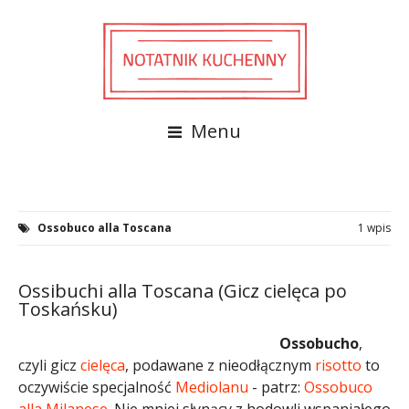
Menu
Ossobuco alla Toscana
1 wpis
Ossibuchi alla Toscana (Gicz cielęca po
Toskańsku)
Ossobucho
,
czyli gicz
cielęca
, podawane z nieodłącznym
risotto
to
oczywiście specjalność
Mediolanu
- patrz:
Ossobuco
alla Milanese
. Nie mniej słynący z hodowli wspaniałego