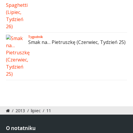
Tygodnik
Smak na… Pietruszkę (Czerwiec, Tydzień 25)
/
2013
/
lipiec
/
11
O notatniku