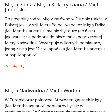
Mięta Polna / Mięta Kukurydziana / Mięta
Japońska
To pospolity rodzaj Mięty zarówno w Europie (także w
Polsce) jak i w Azji. Mięta Polna zwana też Miętą Dziką
(łac. Mentha arvensis) ma niezbyt duże (do 6 cm)
jajowate liście podobne do nieco mniej powszechnej
Mięty Nadwodnej. Występuje w licznych odmianach,
jedną z nich jest Mięta Japońska (łac. Mentha arvensis
subsp. lapponica).
Czytaj dalej
Mięta Nadwodna / Mięta Wodna
W Europie oraz północnej Afryce ten gatunek Mięty
(łac. Mentha aquatica) popularny był już w
średniowieczu. W Polsce występuje raczej w obszarach