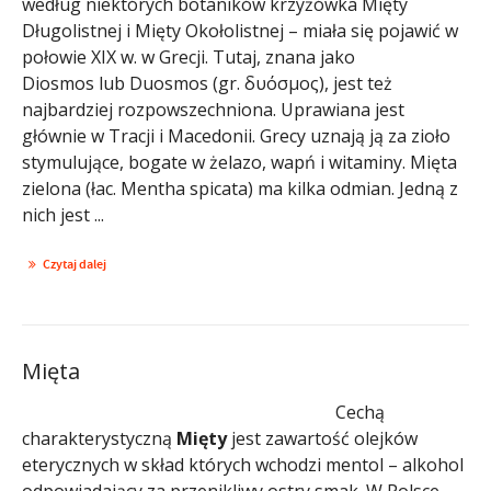
według niektórych botaników krzyżówka Mięty
Długolistnej i Mięty Okołolistnej – miała się pojawić w
połowie XIX w. w Grecji. Tutaj, znana jako
Diosmos lub Duosmos (gr. δυόσμος), jest też
najbardziej rozpowszechniona. Uprawiana jest
głównie w Tracji i Macedonii. Grecy uznają ją za zioło
stymulujące, bogate w żelazo, wapń i witaminy. Mięta
zielona (łac. Mentha spicata) ma kilka odmian. Jedną z
nich jest ...
Czytaj dalej
Mięta
Cechą
charakterystyczną
Mięty
jest zawartość olejków
eterycznych w skład których wchodzi mentol – alkohol
odpowiadający za przenikliwy ostry smak. W Polsce