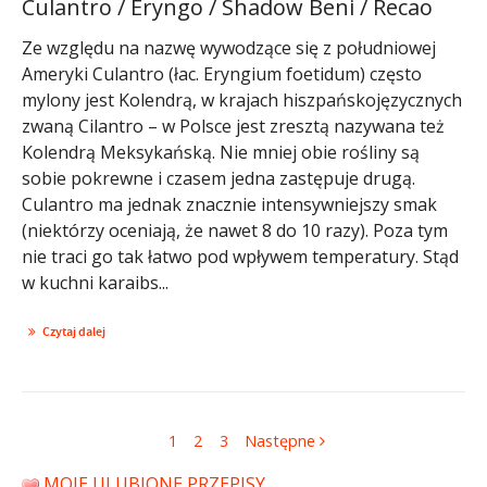
Culantro / Eryngo / Shadow Beni / Recao
Ze względu na nazwę wywodzące się z południowej
Ameryki Culantro (łac. Eryngium foetidum) często
mylony jest Kolendrą, w krajach hiszpańskojęzycznych
zwaną Cilantro – w Polsce jest zresztą nazywana też
Kolendrą Meksykańską. Nie mniej obie rośliny są
sobie pokrewne i czasem jedna zastępuje drugą.
Culantro ma jednak znacznie intensywniejszy smak
(niektórzy oceniają, że nawet 8 do 10 razy). Poza tym
nie traci go tak łatwo pod wpływem temperatury. Stąd
w kuchni karaibs...
Czytaj dalej
1
2
3
Następne
MOJE ULUBIONE PRZEPISY