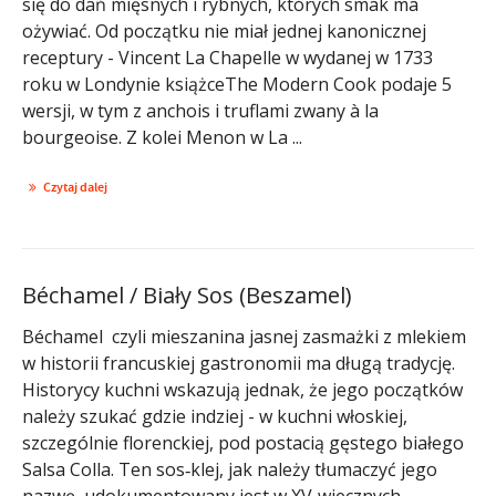
się do dań mięsnych i rybnych, których smak ma
ożywiać. Od początku nie miał jednej kanonicznej
receptury - Vincent La Chapelle w wydanej w 1733
roku w Londynie książceThe Modern Cook podaje 5
wersji, w tym z anchois i truflami zwany à la
bourgeoise. Z kolei Menon w La ...
Czytaj dalej
Béchamel / Biały Sos (Beszamel)
Béchamel czyli mieszanina jasnej zasmażki z mlekiem
w historii francuskiej gastronomii ma długą tradycję.
Historycy kuchni wskazują jednak, że jego początków
należy szukać gdzie indziej - w kuchni włoskiej,
szczególnie florenckiej, pod postacią gęstego białego
Salsa Colla. Ten sos‑klej, jak należy tłumaczyć jego
nazwę, udokumentowany jest w XV‑wiecznych