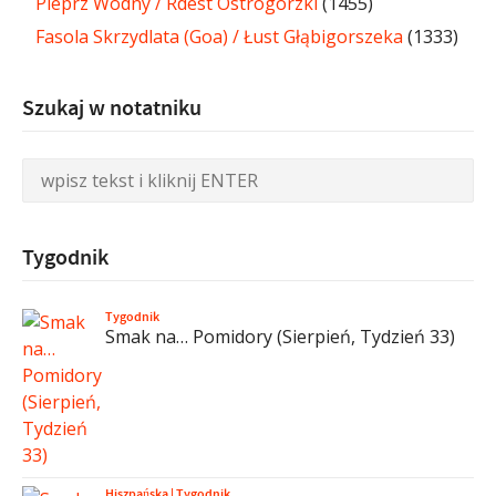
Pieprz Wodny / Rdest Ostrogorzki
(1455)
Fasola Skrzydlata (Goa) / Łust Głąbigorszeka
(1333)
Szukaj w notatniku
Tygodnik
Tygodnik
Smak na… Pomidory (Sierpień, Tydzień 33)
Hiszpańska
|
Tygodnik