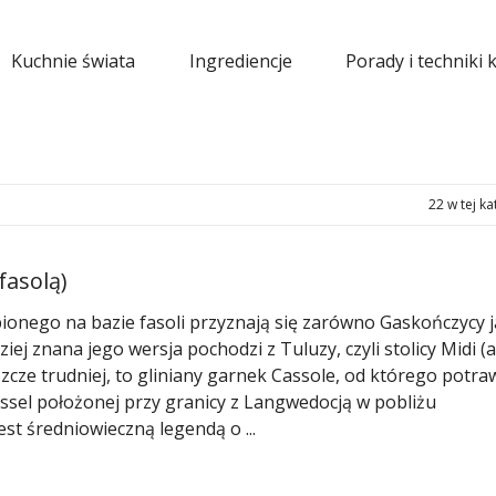
Kuchnie świata
Ingrediencje
Porady i techniki 
22 w tej ka
fasolą)
nego na bazie fasoli przyznają się zarówno Gaskończycy j
ej znana jego wersja pochodzi z Tuluzy, czyli stolicy Midi (a
szcze trudniej, to gliniany garnek Cassole, od którego potra
Issel położonej przy granicy z Langwedocją w pobliżu
st średniowieczną legendą o ...