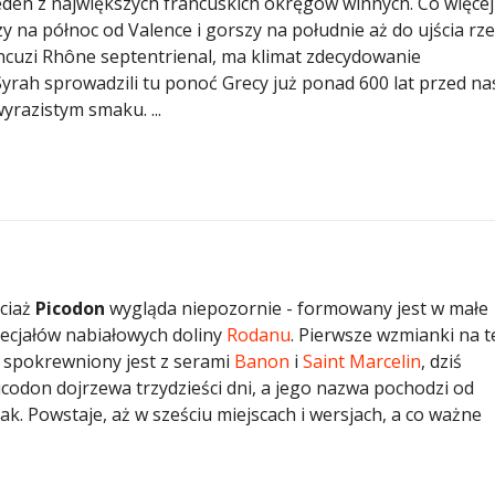
jeden z największych francuskich okręgów winnych. Co więcej 
 na północ od Valence i gorszy na południe aż do ujścia rze
ancuzi Rhône septentrienal, ma klimat zdecydowanie
rah sprowadzili tu ponoć Grecy już ponad 600 lat przed na
wyrazistym smaku. ...
ciaż
Picodon
wygląda niepozornie - formowany jest w małe
specjałów nabiałowych doliny
Rodanu
. Pierwsze wzmianki na 
 spokrewniony jest z serami
Banon
i
Saint Marcelin
, dziś
odon dojrzewa trzydzieści dni, a jego nazwa pochodzi od
ak. Powstaje, aż w sześciu miejscach i wersjach, a co ważne