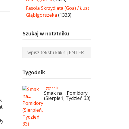
Fasola Skrzydlata (Goa) / Łust
Głąbigorszeka
(1333)
Szukaj w notatniku
Tygodnik
Tygodnik
Smak na… Pomidory
(Sierpień, Tydzień 33)
k
at
ły