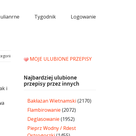
kulianrne
Tygodnik
Logowanie
tegorii
MOJE ULUBIONE PRZEPISY
Najbardziej ulubione
przepisy przez innych
ak i
Bakłażan Wietnamski
(2170)
wa
Flambirowanie
(2072)
Deglasowanie
(1952)
Pieprz Wodny / Rdest
Ostrogorzki
(1455)