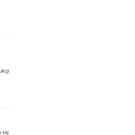
kcji
 się