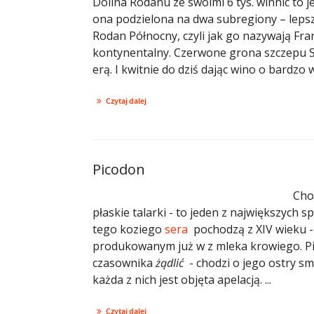
Dolina Rodanu ze swoimi 6 tys. winnic to 
ona podzielona na dwa subregiony – lepszy
Rodan Północny, czyli jak go nazywają Fr
kontynentalny. Czerwone grona szczepu Sy
erą. I kwitnie do dziś dając wino o bardzo 
Czytaj dalej
Picodon
Cho
płaskie talarki - to jeden z największych 
tego koziego
sera
pochodzą z XIV wieku -
produkowanym już w z mleka krowiego. Pic
czasownika
żądlić
- chodzi o jego ostry sm
każda z nich jest objęta apelacją. ...
Czytaj dalej