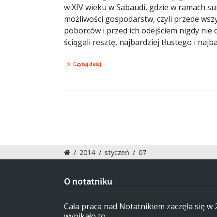
w XIV wieku w Sabaudi, gdzie w ramach s
możliwości gospodarstw, czyli przede wszy
poborców i przed ich odejściem nigdy nie d
ściągali resztę, najbardziej tłustego i najb
Czytaj dalej
/
2014
/
styczeń
/
07
O notatniku
Cała praca nad Notatnikiem zaczęła się w
wynikało to …