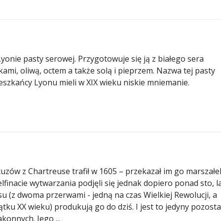
yonie pasty serowej. Przygotowuje się ją z białego sera
ami, oliwą, octem a także solą i pieprzem. Nazwa tej pasty
szkańcy Lyonu mieli w XIX wieku niskie mniemanie.
rtuzów z Chartreuse trafił w 1605 – przekazał im go marszałe
lfinacie wytwarzania podjęli się jednak dopiero ponad sto, l
su (z dwoma przerwami - jedną na czas Wielkiej Rewolucji, a
tku XX wieku) produkują go do dziś. I jest to jedyny pozosta
konnych. Jego ...