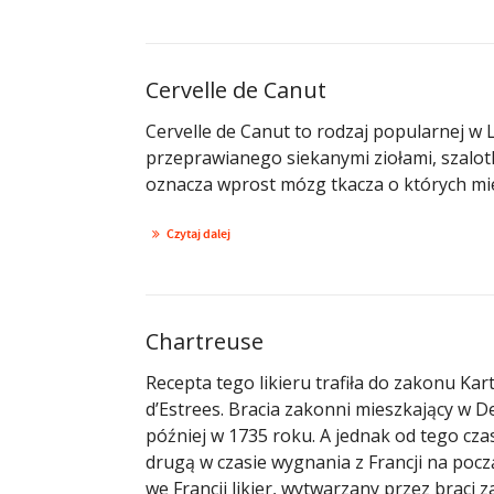
Cervelle de Canut
Cervelle de Canut to rodzaj popularnej w L
przeprawianego siekanymi ziołami, szalotk
oznacza wprost mózg tkacza o których mie
Czytaj dalej
Chartreuse
Recepta tego likieru trafiła do zakonu Ka
d’Estrees. Bracia zakonni mieszkający w De
później w 1735 roku. A jednak od tego cza
drugą w czasie wygnania z Francji na począ
we Francji likier, wytwarzany przez braci za