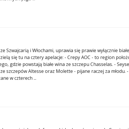
e Szwajcarią i Włochami, uprawia się prawie wyłącznie biał
elą się tu na cztery apelacje: - Crepy AOC - to region poło
o, gdzie powstają białe wina ze szczepu Chasselas. - Seyse
- ze szczepów Altesse oraz Molette - pijane raczej za młodu. -
ne w czterech ...