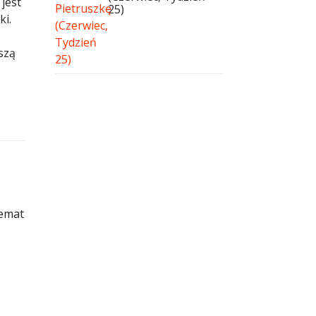
jest
25)
ki.
szą
temat