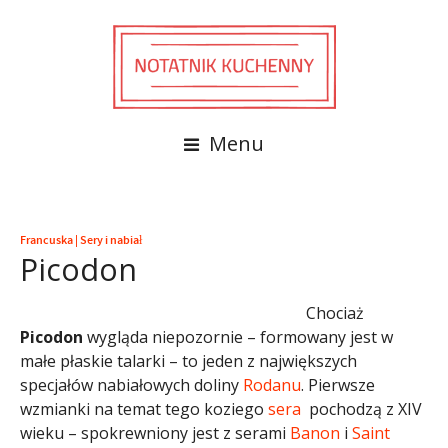
Menu
Francuska
|
Sery i nabiał
Picodon
Chociaż
Picodon
wygląda niepozornie – formowany jest w
małe płaskie talarki – to jeden z największych
specjałów nabiałowych doliny
Rodanu
. Pierwsze
wzmianki na temat tego koziego
sera
pochodzą z XIV
wieku – spokrewniony jest z serami
Banon
i
Saint