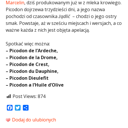
Marcelin
, dziś produkowanym już w z mleka krowiego.
Picodon dojrzewa trzydzieści dni, a jego nazwa
pochodzi od czasownika
żądlić
– chodzi o jego ostry
smak. Powstaje, aż w sześciu miejscach i wersjach, a co
ważne każda z nich jest objęta apelacją.
Spotkać więc można:
– Picodon de l’Ardeche,
– Picodon de la Drome,
– Picodon de Crest,
– Picodon du Dauphine,
– Picodon Dieulefit
– Picodon a l’Huile d’Olive
Post Views:
874
Facebook
Twitter
Share
Dodaj do ulubionych