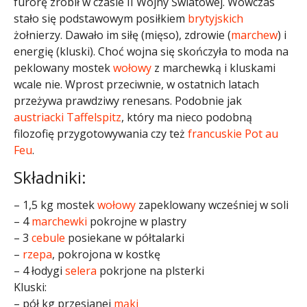
furorę zrobił w czasie II Wojny Światowej. Wówczas
stało się podstawowym posiłkiem
brytyjskich
żołnierzy. Dawało im siłę (mięso), zdrowie (
marchew
) i
energię (kluski). Choć wojna się skończyła to moda na
peklowany mostek
wołowy
z marchewką i kluskami
wcale nie. Wprost przeciwnie, w ostatnich latach
przeżywa prawdziwy renesans. Podobnie jak
austriacki
Taffelspitz
, który ma nieco podobną
filozofię przygotowywania czy też
francuskie
Pot au
Feu
.
Składniki:
– 1,5 kg mostek
wołowy
zapeklowany wcześniej w soli
– 4
marchewki
pokrojne w plastry
– 3
cebule
posiekane w półtalarki
–
rzepa
, pokrojona w kostkę
– 4 łodygi
selera
pokrjone na plsterki
Kluski:
– pół kg przesianej
mąki