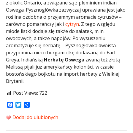
z okolic Ontario, a związane są z pleminiem indian
Oswega. Pysznogłówka zazwyczaj uprawiana jest jako
roślina ozdobna o przyjemnym aromacie cytrusów –
zarówno pomarańczy jak i
cytryn
. Z tego względu
młode listki dodaje się także do sałatek, m.in.
owocowych, a także napojów. Po wysuszeniu
aromatyzuje się herbatę – Pysznogłówka dwoista
przypomina nieco bergamotkę dodawaną do Earl
Greya. Indiańską
Herbatę Oswega
zwaną też złotą
Melissą pijali już amerykańscy koloniści, w czasie
bostońskiego bojkotu na import herbaty z Wielkiej
Brytanii.
Post Views:
722
Facebook
Twitter
Share
Dodaj do ulubionych