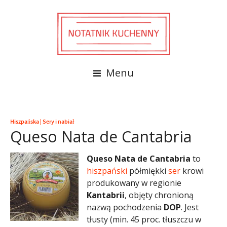
Menu
Hiszpańska
|
Sery i nabiał
Queso Nata de Cantabria
Queso Nata de Cantabria
to
hiszpański
półmiękki
ser
krowi
produkowany w regionie
Kantabrii
, objęty chronioną
nazwą pochodzenia
DOP
. Jest
tłusty (min. 45 proc. tłuszczu w