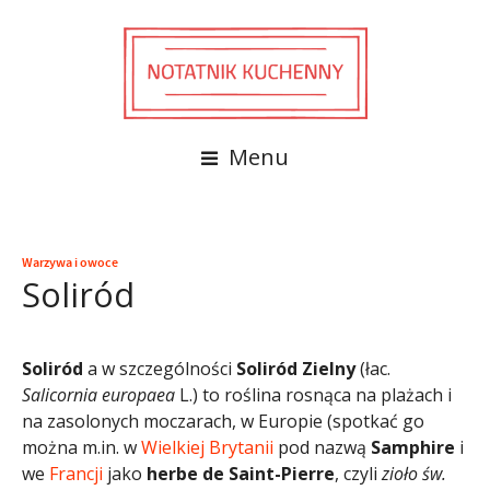
Menu
Warzywa i owoce
Soliród
Soliród
a w szczególności
Soliród Zielny
(łac.
Salicornia europaea
L.) to roślina rosnąca na plażach i
na zasolonych moczarach, w Europie (spotkać go
można m.in. w
Wielkiej Brytanii
pod nazwą
Samphire
i
we
Francji
jako
herbe de Saint-Pierre
, czyli
zioło św.