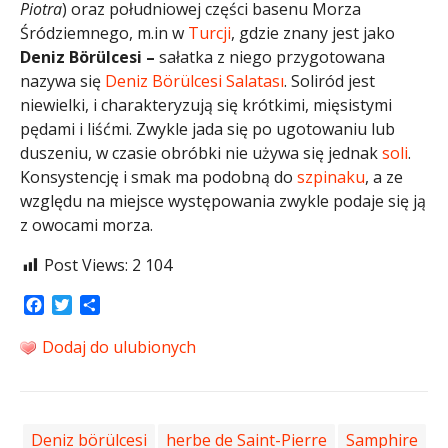
Piotra
) oraz południowej części basenu Morza
Śródziemnego, m.in w
Turcji
, gdzie znany jest jako
Deniz Börülcesi –
sałatka z niego przygotowana
nazywa się
Deniz Börülcesi Salatası
. Soliród jest
niewielki, i charakteryzują się krótkimi, mięsistymi
pędami i liśćmi. Zwykle jada się po ugotowaniu lub
duszeniu, w czasie obróbki nie używa się jednak
soli
.
Konsystencję i smak ma podobną do
szpinaku
, a ze
względu na miejsce występowania zwykle podaje się ją
z owocami morza.
Post Views:
2 104
Facebook
Twitter
Share
Dodaj do ulubionych
Deniz börülcesi
herbe de Saint-Pierre
Samphire