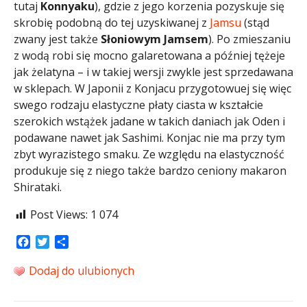
tutaj
Konnyaku
), gdzie z jego korzenia pozyskuje się
skrobię podobną do tej uzyskiwanej z
Jamsu
(stąd
zwany jest także
Słoniowym Jamsem
). Po zmieszaniu
z wodą robi się mocno galaretowana a później tężeje
jak żelatyna – i w takiej wersji zwykle jest sprzedawana
w sklepach. W Japonii z Konjacu przygotowuej się więc
swego rodzaju elastyczne płaty ciasta w kształcie
szerokich wstążek jadane w takich daniach jak Oden i
podawane nawet jak Sashimi. Konjac nie ma przy tym
zbyt wyrazistego smaku. Ze względu na elastyczność
produkuje się z niego także bardzo ceniony makaron
Shirataki.
Post Views:
1 074
Facebook
Twitter
Share
Dodaj do ulubionych