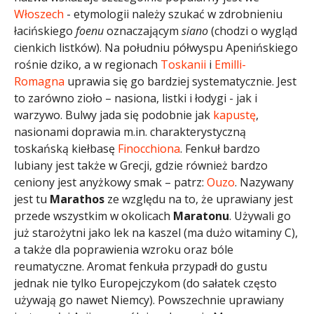
Włoszech
- etymologii należy szukać w zdrobnieniu
łacińskiego
foenu
oznaczającym
siano
(chodzi o wygląd
cienkich listków). Na południu półwyspu Apenińskiego
rośnie dziko, a w regionach
Toskanii
i
Emilli-
Romagna
uprawia się go bardziej systematycznie. Jest
to zarówno zioło – nasiona, listki i łodygi - jak i
warzywo. Bulwy jada się podobnie jak
kapustę
,
nasionami doprawia m.in. charakterystyczną
toskańską kiełbasę
Finocchiona
. Fenkuł bardzo
lubiany jest także w Grecji, gdzie również bardzo
ceniony jest anyżkowy smak – patrz:
Ouzo
. Nazywany
jest tu
Marathos
ze względu na to, że uprawiany jest
przede wszystkim w okolicach
Maratonu
. Używali go
już starożytni jako lek na kaszel (ma dużo witaminy C),
a także dla poprawienia wzroku oraz bóle
reumatyczne. Aromat fenkuła przypadł do gustu
jednak nie tylko Europejczykom (do sałatek często
używają go nawet Niemcy). Powszechnie uprawiany