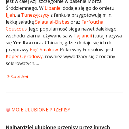
jest w całej Azji szczególnie w basenie Morza
Śródziemnego. W
Libanie
dodaje się go do omletu
Ijjeh
, a
Tunezyjczycy
z fenkuła przygotowują m.in.
lekką sałatkę
Salata al-Bisbas
oraz
Farfoucha
Couscous
. Jego popularność sięga nawet dalekiego
wschodu: ziarna używane są w
Tajlandii
(tutaj nazywa
się
Yee Raa
) oraz Chinach, gdzie dodaje się ich do
przyprawy
Pięć Smaków
. Pokrewny Fenkułowi jest
Koper Ogrodowy
, również wywodzący się z rodziny
selerowatych. ...
Czytaj dalej
MOJE ULUBIONE PRZEPISY
Najbardziej ulubione przepisy przez innych