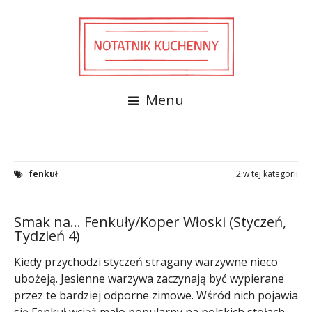
Menu
fenkuł
2 w tej kategorii
Smak na… Fenkuły/Koper Włoski (Styczeń,
Tydzień 4)
Kiedy przychodzi styczeń stragany warzywne nieco
ubożeją. Jesienne warzywa zaczynają być wypierane
przez te bardziej odporne zimowe. Wśród nich pojawia
się Fenkuł wciąż mało popularny na polskich stołach.