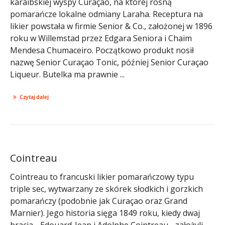
karaibskiej wyspy Curaçao, na której rosną
pomarańcze lokalne odmiany Laraha. Receptura na
likier powstała w firmie Senior & Co., założonej w 1896
roku w Willemstad przez Edgara Seniora i Chaim
Mendesa Chumaceiro. Początkowo produkt nosił
nazwę Senior Curaçao Tonic, później Senior Curaçao
Liqueur. Butelka ma prawnie ...
Czytaj dalej
Cointreau
Cointreau to francuski likier pomarańczowy typu
triple sec, wytwarzany ze skórek słodkich i gorzkich
pomarańczy (podobnie jak Curaçao oraz Grand
Marnier). Jego historia sięga 1849 roku, kiedy dwaj
bracia - Edouard-Jean i Adolphe Cointreau - założyli