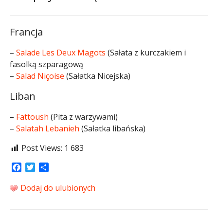
Francja
–
Salade Les Deux Magots
(Sałata z kurczakiem i
fasolką szparagową
–
Salad Niçoise
(Sałatka Nicejska)
Liban
–
Fattoush
(Pita z warzywami)
–
Salatah Lebanieh
(Sałatka libańska)
Post Views:
1 683
Facebook
Twitter
Share
Dodaj do ulubionych