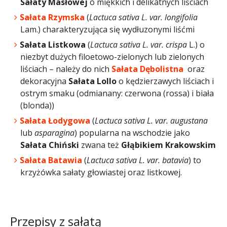
Sałaty Masłowej
o miękkich i delikatnych liściach
Sałata Rzymska
(
Lactuca sativa L. var. longifolia
Lam.) charakteryzująca się wydłuzonymi liśćmi
Sałata Listkowa
(
Lactuca sativa L. var. crispa
L.) o
niezbyt dużych filoetowo-zielonych lub zielonych
liściach – należy do nich
Sałata Dębolistna
oraz
dekoracyjna
Sałata Lollo
o kędzierzawych liściach i
ostrym smaku (odmianany: czerwona (rossa) i biała
(blonda))
Sałata Łodygowa
(
Lactuca sativa L. var. augustana
lub
asparagina
) popularna na wschodzie jako
Sałata Chiński
zwana też
Głąbikiem Krakowskim
Sałata Batawia
(
Lactuca sativa L. var. batavia
) to
krzyżówka sałaty głowiastej oraz listkowej.
Przepisy z sałatą