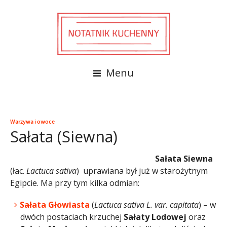
Menu
Warzywa i owoce
Sałata (Siewna)
Sałata Siewna
(łac.
Lactuca sativa
) uprawiana był już w starożytnym
Egipcie. Ma przy tym kilka odmian:
Sałata Głowiasta
(
Lactuca sativa L. var. capitata
) – w
dwóch postaciach krzuchej
Sałaty Lodowej
oraz