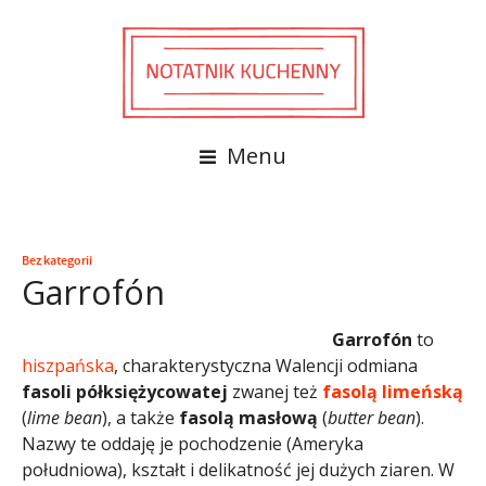
Menu
Bez kategorii
Garrofón
Garrofón
to
hiszpańska
, charakterystyczna Walencji odmiana
fasoli półksiężycowatej
zwanej też
fasolą limeńską
(
lime bean
), a także
fasolą masłową
(
butter bean
).
Nazwy te oddaję je pochodzenie (Ameryka
południowa), kształt i delikatność jej dużych ziaren. W