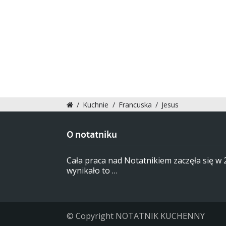
/
Kuchnie
/
Francuska
/
Jesus
O notatniku
Cała praca nad Notatnikiem zaczęła się w
wynikało to …
© Copyright NOTATNIK KUCHENNY