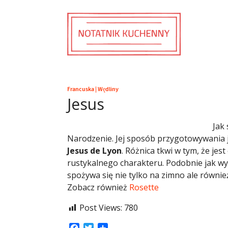
Francuska
|
Wędliny
Jesus
Jak
Narodzenie. Jej sposób przygotowywania j
Jesus de Lyon
. Różnica tkwi w tym, że jes
rustykalnego charakteru. Podobnie jak w
spożywa się nie tylko na zimno ale równie
Zobacz również
Rosette
Post Views:
780
Facebook
Twitter
Share