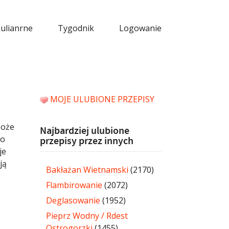
kulianrne
Tygodnik
Logowanie
MOJE ULUBIONE PRZEPISY
Boże
Najbardziej ulubione
to
przepisy przez innych
je
ją
Bakłażan Wietnamski
(2170)
Flambirowanie
(2072)
Deglasowanie
(1952)
Pieprz Wodny / Rdest
Ostrogorzki
(1455)