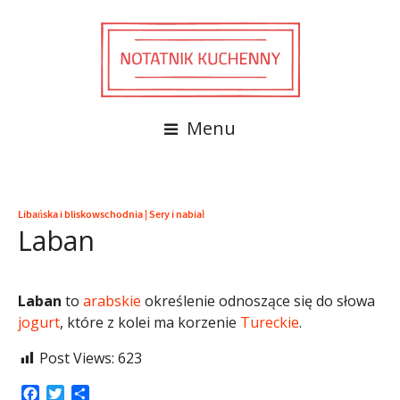
Menu
Libańska i bliskowschodnia
|
Sery i nabiał
Laban
Laban
to
arabskie
określenie odnoszące się do słowa
jogurt
, które z kolei ma korzenie
Tureckie
.
Post Views:
623
Facebook
Twitter
Share