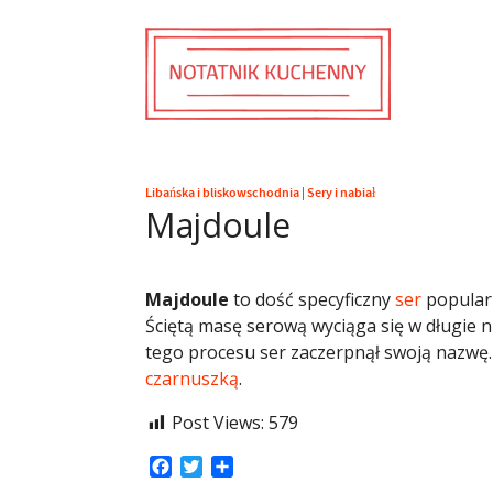
Libańska i bliskowschodnia
|
Sery i nabiał
Majdoule
Majdoule
to dość specyficzny
ser
popularn
Ściętą masę serową wyciąga się w długie ni
tego procesu ser zaczerpnął swoją nazwę.
czarnuszką
.
Post Views:
579
Facebook
Twitter
Share