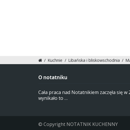
/
Kuchnie
/
Libańska i bliskowschodnia
/
Ma
O notatniku
Cała praca nad Notatnikiem zaczęła się w
wynikało to …
© Copyright NOTATNIK KUCHENNY