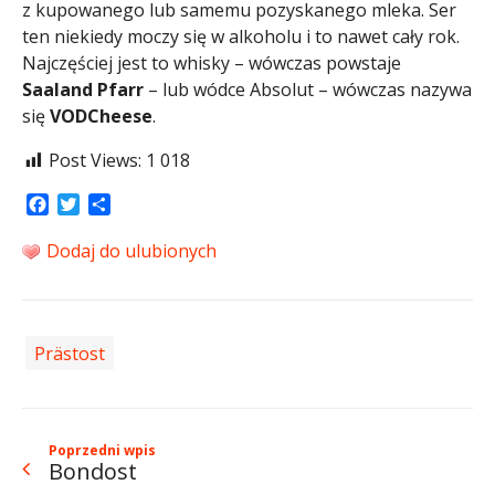
z kupowanego lub samemu pozyskanego mleka. Ser
ten niekiedy moczy się w alkoholu i to nawet cały rok.
Najczęściej jest to whisky – wówczas powstaje
Saaland Pfarr
– lub wódce Absolut – wówczas nazywa
się
VODCheese
.
Post Views:
1 018
Facebook
Twitter
Share
Dodaj do ulubionych
Prästost
Poprzedni wpis
Bondost