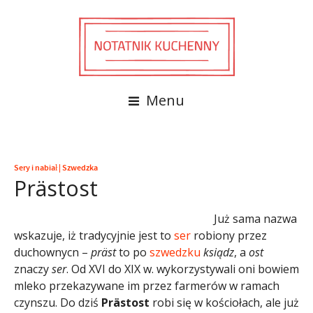
Menu
Sery i nabiał
|
Szwedzka
Prästost
Już sama nazwa
wskazuje, iż tradycyjnie jest to
ser
robiony przez
duchownycn –
präst
to po
szwedzku
ksiądz
, a
ost
znaczy
ser
. Od XVI do XIX w. wykorzystywali oni bowiem
mleko przekazywane im przez farmerów w ramach
czynszu. Do dziś
Prästost
robi się w kościołach, ale już