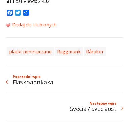
Post Views:
2 432
Facebook
Twitter
Share
Dodaj do ulubionych
placki ziemniaczane
Raggmunk
Rårakor
Poprzedni wpis
Fläskpannkaka
Następny wpis
Svecia / Sveciaost