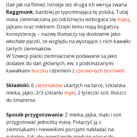
(tak jak na filmie). Istnieje też druga ich wersja zwana
Raggmunk
, bardziej przypominająca tę polską. Tutaj
masę ziemniaczaną po odciśnięciu wzbogaca się
mąką
,
jajkami oraz mlekiem. Dzięki temu mają bogatszą
konsystencję – nazwę tłumaczy się dosłownie jako
włochate pączki
, ze względu na wystające z nich kawałki
tartych ziemniaków.
W Szwecji placki ziemniaczane podawane są jako
dodatek do dań głównych, ew. z podsmażanymi
kawałkami
boczku
i dżemem z
czerwonych borówek
.
Składniki:
6
ziemniaków
utartych na tarce, szklanka
mleka, jajko, 2/3 szklanki
mąki
, 2 łyżeczki soli, tłuszcz
do smażenia.
Sposób przygotowania:
Z mleka, jajka, mąki i soli
przygotować jednolitą masę. Połączyć ją z
ziemniakami i niewielkimi porcjami nakładać na
patelnię, tak aby powstawały nieduże placuszki –