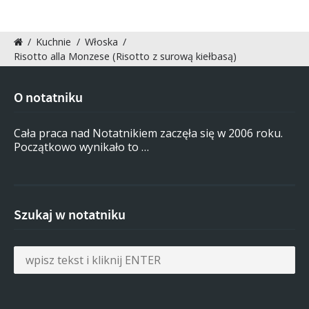
/
Kuchnie
/
Włoska
/
Risotto alla Monzese (Risotto z surową kiełbasą)
O notatniku
Cała praca nad Notatnikiem zaczęła się w 2006 roku.
Początkowo wynikało to …
Szukaj w notatniku