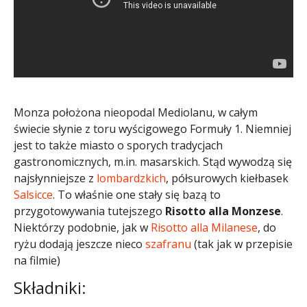
Monza położona nieopodal Mediolanu, w całym
świecie słynie z toru wyścigowego Formuły 1. Niemniej
jest to także miasto o sporych tradycjach
gastronomicznych, m.in. masarskich. Stąd wywodzą się
najsłynniejsze z
lombardzkich
, półsurowych kiełbasek
Salsicce
. To właśnie one stały się bazą to
przygotowywania tutejszego
Risotto alla Monzese
.
Niektórzy podobnie, jak w
Risotto alla Milanese
, do
ryżu dodają jeszcze nieco
szafranu
(tak jak w przepisie
na filmie)
Składniki: