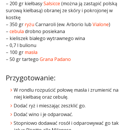
– 200 gr kiełbasy
Salsicce
(można ją zastąpić polską
surową kiełbasą) obranej ze skóry i pokrojonej w
kostkę
– 350 gr
ryżu
Carnaroli (ew. Arborio lub
Vialone
)
–
cebula
drobno posiekana
– kieliszek białego wytrawnego wina
– 0,7 l bulionu
– 100 gr
masła
– 50 gr tartego
Grana Padano
Przygotowanie:
W rondlu rozpuścić połowę masła i zrumienić na
niej kiełbasę oraz cebulę.
Dodać ryż i mieszając zeszklić go.
Dodać wino i je odparować.
Stopniowo dodawać rosół i odparowywać go tak