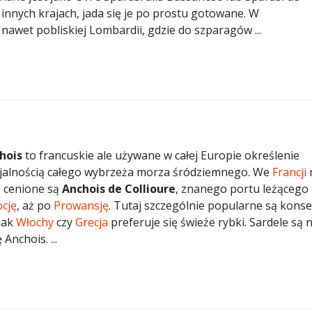
 innych krajach, jada się je po prostu gotowane. W
 nawet pobliskiej Lombardii, gdzie do szparagów ...
hois
to francuskie ale używane w całej Europie określenie
ecjalnością całego wybrzeża morza śródziemnego. We
Francji
e cenione są
Anchois de Collioure
, znanego portu leżącego
cję
, aż po
Prowansję
. Tutaj szczególnie popularne są kons
 jak
Włochy
czy
Grecja
preferuje się świeże rybki. Sardele są 
 Anchois. ...