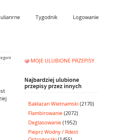
kulianrne
Tygodnik
Logowanie
tegorii
MOJE ULUBIONE PRZEPISY
Najbardziej ulubione
przepisy przez innych
est
iej
Bakłażan Wietnamski
(2170)
Flambirowanie
(2072)
Deglasowanie
(1952)
Pieprz Wodny / Rdest
Ostrogorzki
(1455)