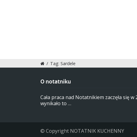
/
Tag: Sardele
O notatniku
Cała praca nad Notatnikiem zaczęła się w
wynikało to …
© Copyright NOTATNIK KUCHENNY