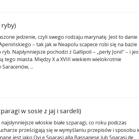
 ryby)
zone jedzenie, czyli swego rodzaju marynatę. Jest to danie
Apenińskiego – tak jak w Neapolu scapece robi się na bazie
yb. Najsłynniejsze pochodzi z Gallipoli – „perły Jonii" – i jes
ą tego miasta. Między X a XVIII wiekiem wielokrotnie
 Saracenów, ...
aragi w sosie z jaj i sardeli)
ajsłynniejsze włoskie białe szparagi, co roku podczas
ucharze prześcigają się w wymyślaniu przepisów i sposobu i
ane jest jako Ovi e Sparasi alla Bassanese lub Sparasi de