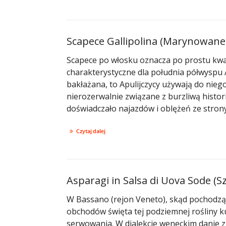
Scapece Gallipolina (Marynowane
Scapece po włosku oznacza po prostu kwas
charakterystyczne dla południa półwyspu 
bakłażana, to Apulijczycy używają do niego r
nierozerwalnie związane z burzliwą histori
doświadczało najazdów i oblężeń ze strony
Czytaj dalej
Asparagi in Salsa di Uova Sode (Szp
W Bassano (rejon Veneto), skąd pochodzą n
obchodów święta tej podziemnej rośliny k
serwowania. W dialekcie weneckim danie zn