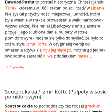
Dawood Pasha
to postać historyczna. Chrześcijański
Turek
, któremu w 1861 sułtan polecił rządy w
Libanie
.
Nie zyskał przychylności miejscowej ludności, która
była właśnie w trakcie prowadzenia walki narodowo-
wyzwoleńczej. Nie mniej Libańczycy z entuzjazmem
przyjęli jego ulubione danie: pulpety w sosie
pomidorowym - można się tylko domyślać, że było to
coś w stylu
İzmir Köfte
. W oryginalej wersji do
smażenia używa się
łoju jagnięcego
, można go jednak
swobodnie zastąpić
oliwą
z dodatkiem
masła
. ...
Czytaj dalej
Soutzoukakia / İzmir Köfte (Pulpety w sosie
pomidorowym)
Soutzoukakia
to pochodna czy też rodzaj
greckich
Keftede
oraz
tureckich
Koft
- nazywane są też
İzmir