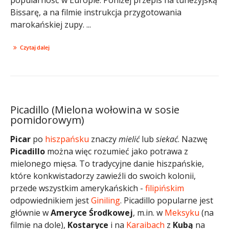
Bissarę, a na filmie instrukcja przygotowania
marokańskiej zupy. ...
Czytaj dalej
Picadillo (Mielona wołowina w sosie
pomidorowym)
Picar
po
hiszpańsku
znaczy
mielić
lub
siekać
. Nazwę
Picadillo
można więc rozumieć jako potrawa z
mielonego mięsa. To tradycyjne danie hiszpańskie,
które konkwistadorzy zawieźli do swoich kolonii,
przede wszystkim amerykańskich -
filipińskim
odpowiednikiem jest
Giniling
. Picadillo popularne jest
głównie w
Ameryce Środkowej
, m.in. w
Meksyku
(na
filmie na dole),
Kostaryce
i na
Karaibach
z
Kubą
na