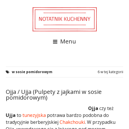
Menu
w sosie pomidorowym
6 w tej kategorii
Ojja / Ujja (Pulpety z jajkami w sosie
pomidorowym)
Ojja
czy też
Ujja
to
tunezyjska
potrawa bardzo podobna do
tradycyjnie berberyjskiej
Chakchouki
. W przypadku
Ojja, wywodzącego się z leżącego nad morzem