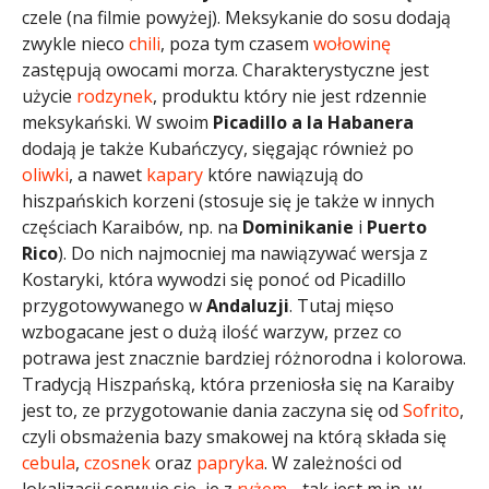
czele (na filmie powyżej). Meksykanie do sosu dodają
zwykle nieco
chili
, poza tym czasem
wołowinę
zastępują owocami morza. Charakterystyczne jest
użycie
rodzynek
, produktu który nie jest rdzennie
meksykański. W swoim
Picadillo a la Habanera
dodają je także Kubańczycy, sięgając również po
oliwki
, a nawet
kapary
które nawiązują do
hiszpańskich korzeni (stosuje się je także w innych
częściach Karaibów, np. na
Dominikanie
i
Puerto
Rico
). Do nich najmocniej ma nawiązywać wersja z
Kostaryki, która wywodzi się ponoć od Picadillo
przygotowywanego w
Andaluzji
. Tutaj mięso
wzbogacane jest o dużą ilość warzyw, przez co
potrawa jest znacznie bardziej różnorodna i kolorowa.
Tradycją Hiszpańską, która przeniosła się na Karaiby
jest to, ze przygotowanie dania zaczyna się od
Sofrito
,
czyli obsmażenia bazy smakowej na którą składa się
cebula
,
czosnek
oraz
papryka
. W zależności od
lokalizacji serwuje się je z
ryżem
- tak jest m.in. w