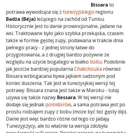
Bissara
to
potrawa wywodząca się z
tunezyjskiego
regionu
Badża (Béja)
leżącego na zachód od Tunisu.
Historycznie jest to danie prowincjonalne, jadane na
wsi. Traktowane było jako szybka przekąska, czasem
także w formie gęstej zupy, podawana w trakcie dnia
pełnego pracy - z jednej strony łatwe do
przygotowania, a z drugiej bardzo pożywne ze
względu na użycie bogatego w białko
bobu
. Podobnie
jak jeszcze bardziej popularna
Chakchouka
również
Bissara wzbogacana bywa jajkiem sadzonym pod
koniec duszenia. Tak jest w tunezysjkiej wersji tej
potrawy. Bissara znana jest także w Maroku - tutaj
używa się także nazwy
Bessara
. W tej wersji nie
dodaje się jednak
pomidorów
, a sama potrawa jest po
prostu rodzajem zupy z bobu (może być też gęsty dip).
Danie jest więc bardzo różne od tego co jadają
Tunezyjczycy, ale to właśnie ta wersja zdobyła
popularność w Europie. Poniżej przepis na tunezyjską