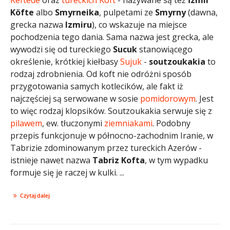
Köfte
albo
Smyrneika
, pulpetami ze
Smyrny
(dawna,
grecka nazwa
Izmiru
), co wskazuje na miejsce
pochodzenia tego dania. Sama nazwa jest grecka, ale
wywodzi się od tureckiego
Sucuk
stanowiącego
określenie, krótkiej kiełbasy
Sujuk
-
soutzoukakia
to
rodzaj zdrobnienia. Od koft nie odróżni sposób
przygotowania samych kotlecików, ale fakt iż
najczęściej są serwowane w sosie
pomidorowym
. Jest
to więc rodzaj klopsików. Soutzoukakia serwuje się z
pilawem
, ew. tłuczonymi
ziemniakami
. Podobny
przepis funkcjonuje w północno-zachodnim Iranie, w
Tabrizie zdominowanym przez tureckich Azerów -
istnieje nawet nazwa
Tabriz Kofta
, w tym wypadku
formuje się je raczej w kulki. ...
Czytaj dalej