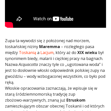
Zupa ta wywodzi się z położonej nad morzem,
toskańskiej niziny
Maremma
– rozległego pasa
między
Toskanią
a
Lacjum
, który aż do
XIX wieku
był
synonimem biedy, malarii i ciężkiej pracy na bagnach.
Nazwa
Acquacotta
znaczy tyle co „ugotowana woda” i
jest to dosłownie włoski odpowiednik polskiej zupy na
gwoździu – wody wzbogaconej wszystkim, co było pod
ręką.
Włoskie opracowania zaznaczają, że wpisuje się w
starą śródziemnomorską tradycję zup
zbożowo‑warzywnych, znaną już
Etruskom
zamieszkującym obszar obecnej Toskanii i od których