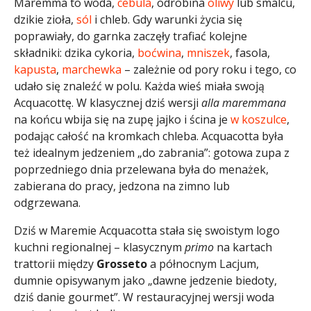
Maremma to woda,
cebula
, odrobina
oliwy
lub smalcu,
dzikie zioła,
sól
i chleb. Gdy warunki życia się
poprawiały, do garnka zaczęły trafiać kolejne
składniki: dzika cykoria,
boćwina
,
mniszek
, fasola,
kapusta
,
marchewka
– zależnie od pory roku i tego, co
udało się znaleźć w polu. Każda wieś miała swoją
Acquacottę. W klasycznej dziś wersji
alla maremmana
na końcu wbija się na zupę jajko i ścina je
w koszulce
,
podając całość na kromkach chleba. Acquacotta była
też idealnym jedzeniem „do zabrania”: gotowa zupa z
poprzedniego dnia przelewana była do menażek,
zabierana do pracy, jedzona na zimno lub
odgrzewana.
Dziś w Maremie Acquacotta stała się swoistym logo
kuchni regionalnej – klasycznym
primo
na kartach
trattorii między
Grosseto
a północnym Lacjum,
dumnie opisywanym jako „dawne jedzenie biedoty,
dziś danie gourmet”. W restauracyjnej wersji woda