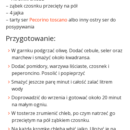
– ząbek czosnku przecięty na pół
– 4 jajka
– tarty ser
Pecorino toscano
albo inny ostry ser do
posypywania
Przygotowanie:
W garnku podgrzać oliwę. Dodać cebule, seler oraz
marchew i smażyć około kwadransa.
Dodać pomidory, warzywa liściaste, czosnek i
peperoncino. Posolić i popieprzyć
Smażyć jeszcze parę minut i całość zalać litrem
wody
Doprowadzić do wrzenia i gotować około 20 minut
na małym ogniu.
W tosterze zrumienić chleb, po czym natrzeć go
przeciętym na pół ząbkiem czosnku.
Na każdą kromkę chleba wbić jajko. Ułożyć je na