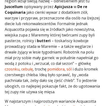
region wziął swoją nazwę – odniesieniem jest tu
Juscellum
opisywany przez
Apicjusza
w
De re
Coquinaria
jako cienki wywar z dodatkiem ziół,
warzyw i przypraw, przeznaczone dla osób na lżejszej
diecie lub rekonwalescentów. Formalnie jednak
Acquacotta pojawia się w źródłach jako nowożytna,
wiejska zupa z Maremmy której twórcami zupy byli
pasterze, rolnicy i
butteri
– toskańscy kowboje
prowadzący stada w Maremie – a także węglarze i
drwale żyjący w lesie tygodniami. Robotnik na polu
miał przy sobie mały garnek: w południe napełniał go
wodą z potoku i „wrzucał, co dał sezon” – główkę
czosnku
,
cebulę
, trochę
pomidora
,
sól
i dużo kromek
czerstwego chleba. Ideą było sprawić, by „woda
pachniała tak, żeby dało się zjeść chleb”. To jedzenie
ubogich, co najlepiej pokazuje fakt, że do ugotowania
tej zupy nie używa się mięsa.
W najstarszym i najprostszym wariancie Acquacotta