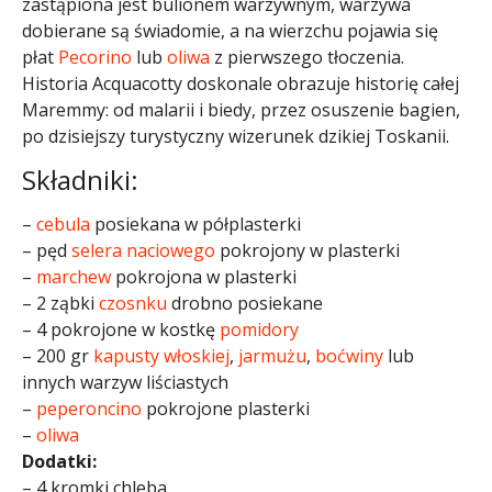
zastąpiona jest bulionem warzywnym, warzywa
dobierane są świadomie, a na wierzchu pojawia się
płat
Pecorino
lub
oliwa
z pierwszego tłoczenia.
Historia Acquacotty doskonale obrazuje historię całej
Maremmy: od malarii i biedy, przez osuszenie bagien,
po dzisiejszy turystyczny wizerunek dzikiej Toskanii.
Składniki:
–
cebula
posiekana w półplasterki
– pęd
selera naciowego
pokrojony w plasterki
–
marchew
pokrojona w plasterki
– 2 ząbki
czosnku
drobno posiekane
– 4 pokrojone w kostkę
pomidory
– 200 gr
kapusty włoskiej
,
jarmużu
,
boćwiny
lub
innych warzyw liściastych
–
peperoncino
pokrojone plasterki
–
oliwa
Dodatki:
– 4 kromki chleba