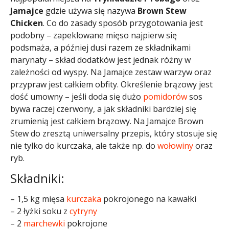
Jamajce
gdzie używa się nazywa
Brown Stew
Chicken
. Co do zasady sposób przygotowania jest
podobny – zapeklowane mięso najpierw się
podsmaża, a później dusi razem ze składnikami
marynaty – skład dodatków jest jednak różny w
zależności od wyspy. Na Jamajce zestaw warzyw oraz
przypraw jest całkiem obfity. Określenie brązowy jest
dość umowny – jeśli doda się dużo
pomidorów
sos
bywa raczej czerwony, a jak składniki bardziej się
zrumienią jest całkiem brązowy. Na Jamajce Brown
Stew do zresztą uniwersalny przepis, który stosuje się
nie tylko do kurczaka, ale także np. do
wołowiny
oraz
ryb.
Składniki:
– 1,5 kg mięsa
kurczaka
pokrojonego na kawałki
– 2 łyżki soku z
cytryny
– 2
marchewki
pokrojone