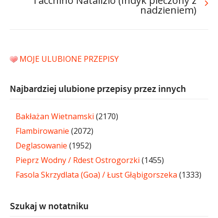
Tacchino Natalizio (Indyk pieczony z
nadzieniem)
MOJE ULUBIONE PRZEPISY
Najbardziej ulubione przepisy przez innych
Bakłażan Wietnamski
(2170)
Flambirowanie
(2072)
Deglasowanie
(1952)
Pieprz Wodny / Rdest Ostrogorzki
(1455)
Fasola Skrzydlata (Goa) / Łust Głąbigorszeka
(1333)
Szukaj w notatniku