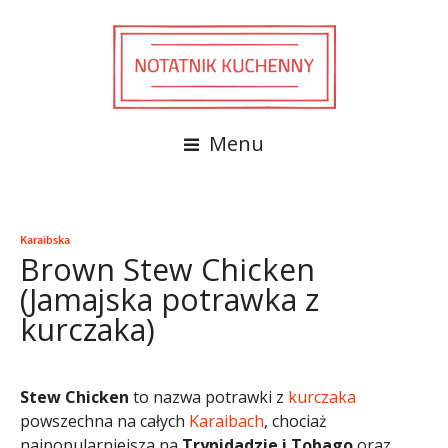
Menu
Karaibska
Brown Stew Chicken
(Jamajska potrawka z
kurczaka)
Stew Chicken
to nazwa potrawki z
kurczaka
powszechna na całych
Karaibach
, chociaż
najpopularniejsza na
Trynidadzie i Tobago
oraz