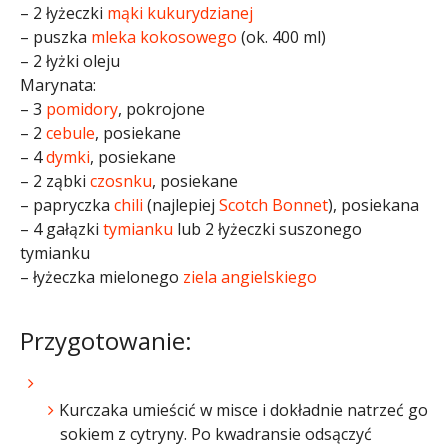
– 2 łyżeczki
mąki kukurydzianej
– puszka
mleka kokosowego
(ok. 400 ml)
– 2 łyżki oleju
Marynata:
– 3
pomidory
, pokrojone
– 2
cebule
, posiekane
– 4
dymki
, posiekane
– 2 ząbki
czosnku
, posiekane
– papryczka
chili
(najlepiej
Scotch Bonnet
), posiekana
– 4 gałązki
tymianku
lub 2 łyżeczki suszonego
tymianku
– łyżeczka mielonego
ziela angielskiego
Przygotowanie:
Kurczaka umieścić w misce i dokładnie natrzeć go
sokiem z cytryny. Po kwadransie odsączyć