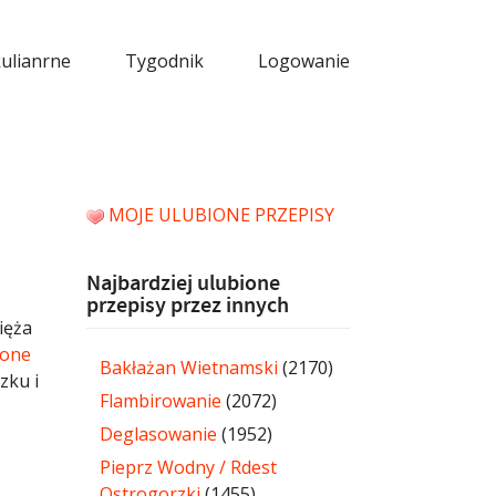
kulianrne
Tygodnik
Logowanie
MOJE ULUBIONE PRZEPISY
Najbardziej ulubione
przepisy przez innych
ięża
one
Bakłażan Wietnamski
(2170)
zku i
Flambirowanie
(2072)
Deglasowanie
(1952)
Pieprz Wodny / Rdest
Ostrogorzki
(1455)