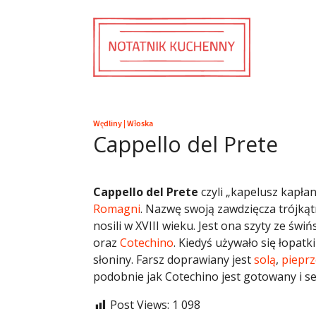
Wędliny
|
Włoska
Cappello del Prete
Cappello del Prete
czyli „kapelusz kapłan
Romagni
. Nazwę swoją zawdzięcza trójką
nosili w XVIII wieku. Jest ona szyty ze św
oraz
Cotechino
. Kiedyś używało się łopatk
słoniny. Farsz doprawiany jest
solą
,
piepr
podobnie jak Cotechino jest gotowany i 
Post Views:
1 098