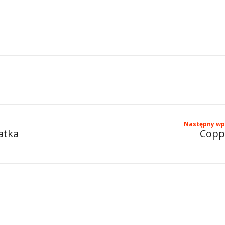
Następny wp
atka
Copp