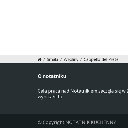
/
Smaki
/
Wędliny
/
Cappello del Prete
O notatniku
Cała praca nad Notatnikiem zaczęła się w
wynikało to …
© Copyright NOTATNIK KUCHENNY