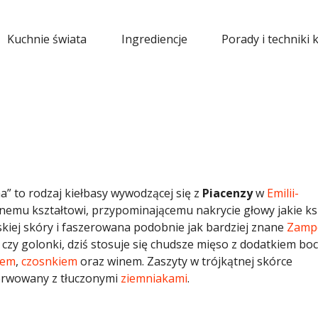
Kuchnie świata
Ingrediencje
Porady i techniki 
a” to rodzaj kiełbasy wywodzącej się z
Piacenzy
w
Emilii-
tnemu kształtowi, przypominającemu nakrycie głowy jakie ks
ińskiej skóry i faszerowana podobnie jak bardziej znane
Zamp
i czy golonki, dziś stosuje się chudsze mięso z dodatkiem boc
zem
,
czosnkiem
oraz winem. Zaszyty w trójkątnej skórce
serwowany z tłuczonymi
ziemniakami
.