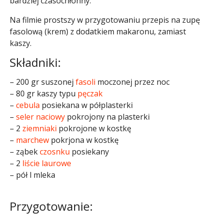
bardziej czasochłonny.
Na filmie prostszy w przygotowaniu przepis na zupę
fasolową (krem) z dodatkiem makaronu, zamiast
kaszy.
Składniki:
– 200 gr suszonej
fasoli
moczonej przez noc
– 80 gr kaszy typu
pęczak
–
cebula
posiekana w półplasterki
–
seler naciowy
pokrojony na plasterki
– 2
ziemniaki
pokrojone w kostkę
–
marchew
pokrjona w kostkę
– ząbek
czosnku
posiekany
– 2
liście laurowe
– pół l mleka
Przygotowanie: