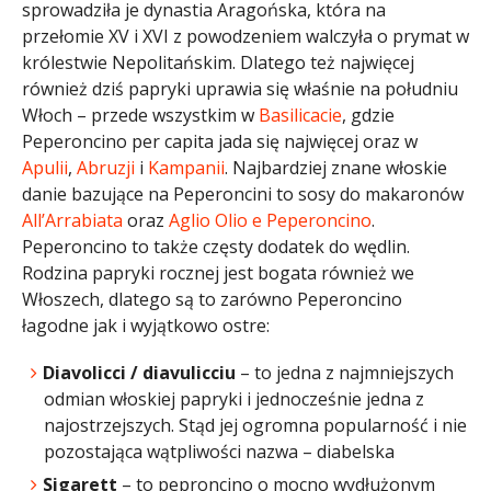
sprowadziła je dynastia Aragońska, która na
przełomie XV i XVI z powodzeniem walczyła o prymat w
królestwie Nepolitańskim. Dlatego też najwięcej
również dziś papryki uprawia się właśnie na południu
Włoch – przede wszystkim w
Basilicacie
, gdzie
Peperoncino per capita jada się najwięcej oraz w
Apulii
,
Abruzji
i
Kampanii
. Najbardziej znane włoskie
danie bazujące na Peperoncini to sosy do makaronów
All’Arrabiata
oraz
Aglio Olio e Peperoncino
.
Peperoncino to także częsty dodatek do wędlin.
Rodzina papryki rocznej jest bogata również we
Włoszech, dlatego są to zarówno Peperoncino
łagodne jak i wyjątkowo ostre:
Diavolicci / diavulicciu
– to jedna z najmniejszych
odmian włoskiej papryki i jednocześnie jedna z
najostrzejszych. Stąd jej ogromna popularność i nie
pozostająca wątpliwości nazwa – diabelska
Sigarett
– to peproncino o mocno wydłużonym