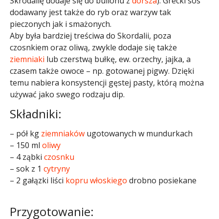
Skrodalię dodaje się do bulionu z
dorsza
). Grecki sos
dodawany jest także do ryb oraz warzyw tak
pieczonych jak i smażonych.
Aby była bardziej treściwa do Skordalii, poza
czosnkiem oraz oliwą, zwykle dodaje się także
ziemniaki
lub czerstwą bułkę, ew. orzechy, jajka, a
czasem także owoce – np. gotowanej pigwy. Dzięki
temu nabiera konsystencji gęstej pasty, którą można
używać jako swego rodzaju dip.
Składniki:
– pół kg
ziemniaków
ugotowanych w mundurkach
– 150 ml
oliwy
– 4 ząbki
czosnku
– sok z 1
cytryny
– 2 gałązki liści
kopru włoskiego
drobno posiekane
Przygotowanie: