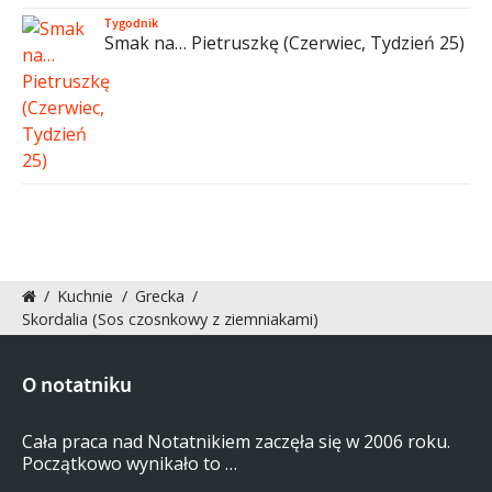
Tygodnik
Smak na… Pietruszkę (Czerwiec, Tydzień 25)
/
Kuchnie
/
Grecka
/
Skordalia (Sos czosnkowy z ziemniakami)
O notatniku
Cała praca nad Notatnikiem zaczęła się w 2006 roku.
Początkowo wynikało to …