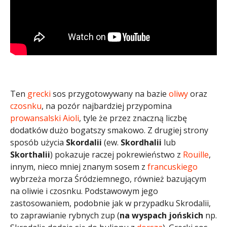
Ten
grecki
sos przygotowywany na bazie
oliwy
oraz
czosnku
, na pozór najbardziej przypomina
prowansalski
Aioli
, tyle że przez znaczną liczbę
dodatków dużo bogatszy smakowo. Z drugiej strony
sposób użycia
Skordalii
(ew.
Skordhalii
lub
Skorthalii
) pokazuje raczej pokrewieństwo z
Rouille
,
innym, nieco mniej znanym sosem z
francuskiego
wybrzeża morza Śródziemnego, również bazującym
na oliwie i czosnku. Podstawowym jego
zastosowaniem, podobnie jak w przypadku Skrodalii,
to zaprawianie rybnych zup (
na wyspach jońskich
np.