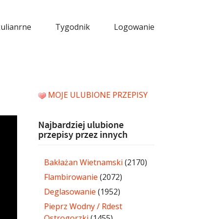
kulianrne
Tygodnik
Logowanie
MOJE ULUBIONE PRZEPISY
Najbardziej ulubione
przepisy przez innych
Bakłażan Wietnamski
(2170)
Flambirowanie
(2072)
Deglasowanie
(1952)
Pieprz Wodny / Rdest
Ostrogorzki
(1455)