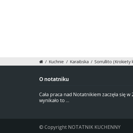
/
Kuchnie
/
Karaibska
/
Sorrullito (Krokiety
O notatniku
Cała praca nad Notatnikiem zaczęła się w
wynikało to …
© Copyright NOTATNIK KUCHENNY