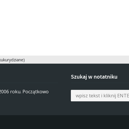
 kukurydziane)
Szukaj w notatniku
 2006 roku. Początkowo