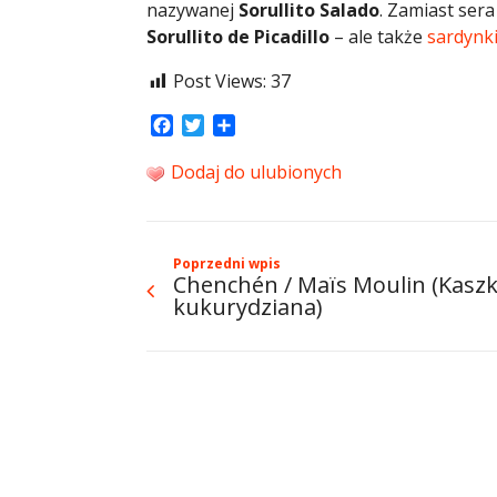
nazywanej
Sorullito Salado
. Zamiast ser
Sorullito de Picadillo
– ale także
sardynk
Post Views:
37
Facebook
Twitter
Share
Dodaj do ulubionych
Poprzedni wpis
Chenchén / Maïs Moulin (Kasz
kukurydziana)