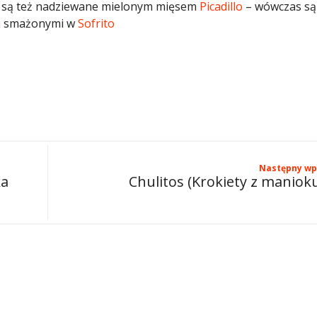
a są też nadziewane mielonym mięsem
Picadillo
– wówczas są
i
smażonymi w
Sofrito
Następny wp
ka
Chulitos (Krokiety z maniok