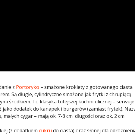
danie z
Portoryko
– smażone krokiety z gotowanego ciasta
rem. Są długie, cylindryczne smażone jak frytki z chrupiącą
i środkiem.​ To klasyka tutejszej kuchni ulicznej – serwuje
też jako dodatek do kanapek i burgerów (zamiast frytek). Na
 małych cygar – mają ok. 7-8 cm długości oraz ok. 2 cm
kiej (z dodatkiem
cukru
do ciasta) oraz słonej dla odróżnieni