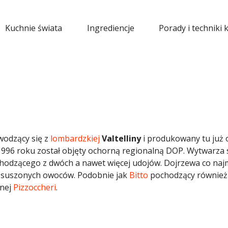
Kuchnie świata
Ingrediencje
Porady i techniki 
odzący się z
lombardzkiej
Valtelliny
i produkowany tu już 
 1996 roku został objęty ochorną regionalną DOP. Wytwarza 
hodzącego z dwóch a nawet więcej udojów. Dojrzewa co naj
tą suszonych owoców. Podobnie jak
Bitto
pochodzący również
nnej
Pizzoccheri
.