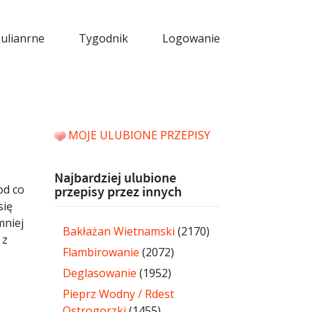
kulianrne
Tygodnik
Logowanie
MOJE ULUBIONE PRZEPISY
Najbardziej ulubione
od co
przepisy przez innych
się
mniej
Bakłażan Wietnamski
(2170)
 z
Flambirowanie
(2072)
Deglasowanie
(1952)
Pieprz Wodny / Rdest
Ostrogorzki
(1455)