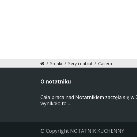
/
Smaki
/
Sery i nabiał
/
Casera
O notatniku
Cała praca nad Notatnikiem zaczęła się w
wynikało to …
© Copyright NOTATNIK KUCHENNY