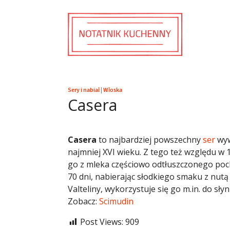
Sery i nabiał
|
Włoska
Casera
Casera
to najbardziej powszechny
ser
wyw
najmniej XVI wieku. Z tego też względu w
go z mleka częściowo odtłuszczonego poc
70 dni, nabierając słodkiego smaku z nu
Valteliny, wykorzystuje się go m.in. do sły
Zobacz:
Scimudin
Post Views:
909