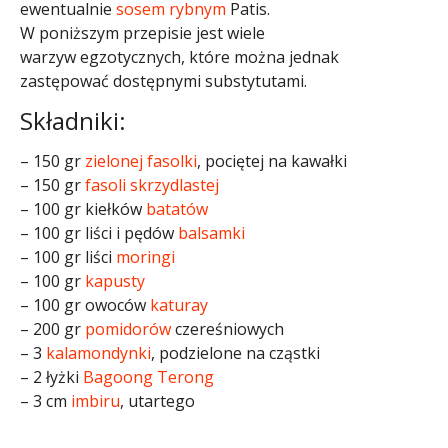
ewentualnie
sosem rybnym
Patis.
W poniższym przepisie jest wiele
warzyw egzotycznych, które można jednak
zastępować dostępnymi substytutami.
Składniki:
– 150 gr
zielonej fasolki
, pociętej na kawałki
– 150 gr
fasoli skrzydlastej
– 100 gr kiełków
batatów
– 100 gr liści i pędów
balsamki
– 100 gr liści
moringi
– 100 gr
kapusty
– 100 gr owoców
katuray
– 200 gr
pomidorów
czereśniowych
– 3
kalamondynki
, podzielone na cząstki
– 2 łyżki
Bagoong Terong
– 3 cm
imbiru
, utartego