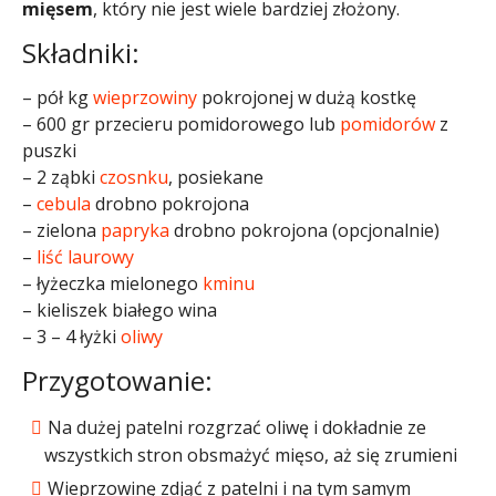
mięsem
, który nie jest wiele bardziej złożony.
Składniki:
– pół kg
wieprzowiny
pokrojonej w dużą kostkę
– 600 gr przecieru pomidorowego lub
pomidorów
z
puszki
– 2 ząbki
czosnku
, posiekane
–
cebula
drobno pokrojona
– zielona
papryka
drobno pokrojona (opcjonalnie)
–
liść laurowy
– łyżeczka mielonego
kminu
– kieliszek białego wina
– 3 – 4 łyżki
oliwy
Przygotowanie:
Na dużej patelni rozgrzać oliwę i dokładnie ze
wszystkich stron obsmażyć mięso, aż się zrumieni
Wieprzowinę zdjąć z patelni i na tym samym