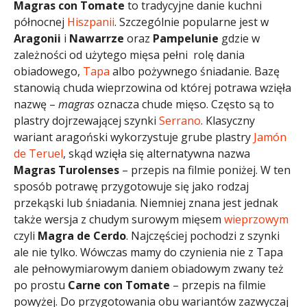
Magras con Tomate
to tradycyjne danie kuchni
północnej
Hiszpanii
. Szczególnie popularne jest w
Aragonii
i
Nawarrze
oraz
Pampelunie
gdzie w
zależności od użytego mięsa pełni rolę dania
obiadowego,
Tapa
albo pożywnego śniadanie. Bazę
stanowią chuda wieprzowina od której potrawa wzięła
nazwę –
magras
oznacza chude mięso. Często są to
plastry dojrzewającej szynki
Serrano
. Klasyczny
wariant aragoński wykorzystuje grube plastry
Jamón
de Teruel
, skąd wzięła się alternatywna nazwa
Magras Turolenses
– przepis na filmie poniżej. W ten
sposób potrawę przygotowuje się jako rodzaj
przekąski lub śniadania. Niemniej znana jest jednak
także wersja z chudym surowym mięsem
wieprzowym
czyli
Magra de Cerdo
. Najczęściej pochodzi z szynki
ale nie tylko. Wówczas mamy do czynienia nie z Tapa
ale pełnowymiarowym daniem obiadowym zwany też
po prostu
Carne con Tomate
– przepis na filmie
powyżej. Do przygotowania obu wariantów zazwyczaj