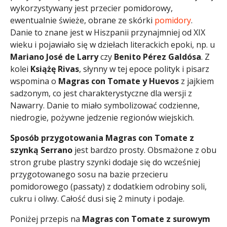
wykorzystywany jest przecier pomidorowy,
ewentualnie świeże, obrane ze skórki
pomidory
.
Danie to znane jest w Hiszpanii przynajmniej od XIX
wieku i pojawiało się w dziełach literackich epoki, np. u
Mariano José de Larry
czy
Benito Pérez Galdósa
. Z
kolei
Książę Rivas
, słynny w tej epoce polityk i pisarz
wspomina o
Magras con Tomate y Huevos
z jajkiem
sadzonym, co jest charakterystyczne dla wersji z
Nawarry. Danie to miało symbolizować codzienne,
niedrogie, pożywne jedzenie regionów wiejskich.
Sposób przygotowania Magras con Tomate z
szynką Serrano
jest bardzo prosty. Obsmażone z obu
stron grube plastry szynki dodaje się do wcześniej
przygotowanego sosu na bazie przecieru
pomidorowego (passaty) z dodatkiem odrobiny soli,
cukru i oliwy. Całość dusi się 2 minuty i podaje.
Poniżej przepis na
Magras con Tomate z surowym