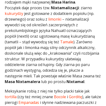
rodzajem mąki nazywanej
Masa Harina
.
Początek daje proces tzw.
Nixtamalizacji
: ziarno
kukurydzy
jest gotowane z dodatkiem popiołu (np.
drzewnego) oraz soku z
limonki
– nixtamalizacji
wywodzi się od określeń zaczerpniętych z
prekolumbijskiego języka Nahuatl oznaczających
popiół (nextli) oraz ugotowaną masę kukurydzianą
(tamatli – stąd wywodzą się też
Tamale
). Zarówno
popiół jak i limonka mają silny odczynnik alkaliczny,
doskonale służą więc do „krakowania” czyli rozbijania
struktur. W przypadku kukurydzy ułatwiają
oddzielenie ziarna od łupiny. Gdy ziarna po paru
godzinach wystygną, odcedza się je, płucze a
następnie mieli. Tak powstaje właśnie Masa zwana też
Masa Nixtamalera
lub po prostu
Nixtamal
.
Meksykanie robią z niej nie tylko placki takie jak
tortilla
(czy też mniej znane
Bocole
i
Gorditę
), ale także
pierogi
Empanadas
i słynne nadziewana paczuszki z