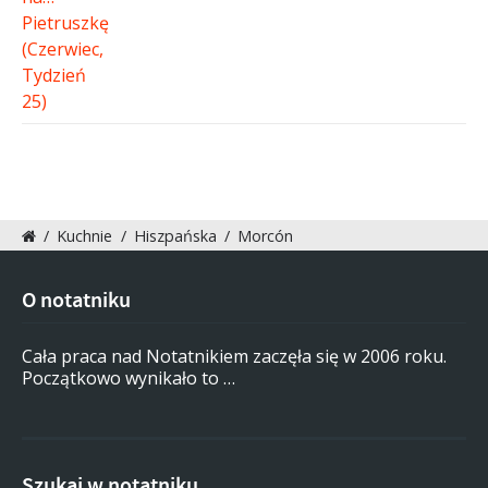
/
Kuchnie
/
Hiszpańska
/
Morcón
O notatniku
Cała praca nad Notatnikiem zaczęła się w 2006 roku.
Początkowo wynikało to …
Szukaj w notatniku