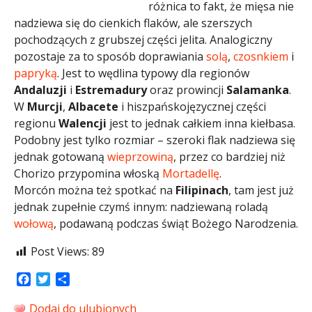
różnica to fakt, że mięsa nie
nadziewa się do cienkich flaków, ale szerszych
pochodzących z grubszej części jelita. Analogiczny
pozostaje za to sposób doprawiania
solą
,
czosnkiem
i
papryką
. Jest to wędlina typowy dla regionów
Andaluzji
i
Estremadury
oraz prowincji
Salamanka
.
W
Murcji
,
Albacete
i hiszpańskojęzycznej części
regionu
Walencji
jest to jednak całkiem inna kiełbasa.
Podobny jest tylko rozmiar – szeroki flak nadziewa się
jednak gotowaną
wieprzowiną
, przez co bardziej niż
Chorizo przypomina włoską
Mortadellę
.
Morcón można też spotkać na
Filipinach
, tam jest już
jednak zupełnie czymś innym: nadziewaną roladą
wołową
, podawaną podczas świąt Bożego Narodzenia.
Post Views:
89
Facebook
Twitter
Share
Dodaj do ulubionych