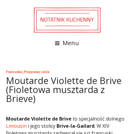
Menu
Francuska
|
Przyprawy i zioła
Moutarde Violette de Brive
(Fioletowa musztarda z
Brieve)
Moutarde Violette de Brive
to specjalność dolnego
Limousin
i jego stolicy
Brive-la-Gailard
. W XIV
fioletową musztardą zachwycał się już francuski