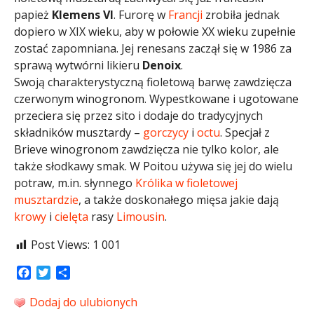
papież
Klemens VI
. Furorę w
Francji
zrobiła jednak
dopiero w XIX wieku, aby w połowie XX wieku zupełnie
zostać zapomniana. Jej renesans zaczął się w 1986 za
sprawą wytwórni likieru
Denoix
.
Swoją charakterystyczną fioletową barwę zawdzięcza
czerwonym winogronom. Wypestkowane i ugotowane
przeciera się przez sito i dodaje do tradycyjnych
składników musztardy –
gorczycy
i
octu
. Specjał z
Brieve winogronom zawdzięcza nie tylko kolor, ale
także słodkawy smak. W Poitou używa się jej do wielu
potraw, m.in. słynnego
Królika w fioletowej
musztardzie
, a także doskonałego mięsa jakie dają
krowy
i
cielęta
rasy
Limousin
.
Post Views:
1 001
Facebook
Twitter
Share
Dodaj do ulubionych