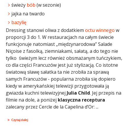
świeży
bób
(w sezonie)
jajka na twardo
bazylię
Dressing stanowi oliwa z dodatkiem
octu winnego
w
proporcji 3 do 1. W restauracjach na całym świecie
funkcjonuje natomiast „międzynarodowa” Salade
Niçoise z fasolką, ziemniakami, sałatą, a do tego nie
tylko świeżym lecz również obsmażanym tuńczykiem,
co dla części Francuzów jest już stylizacją. Co istotne
światową sławę sałatka ta nie zrobiła za sprawą
samych Francuzów - popularna zrobiła się dopiero
kiedy w amerykańskiej telewizji przygotowała ją
gwiazda kuchni telewizyjnej
Julia Child
. Jej przepis na
filmie na dole, a poniżej
klasyczna receptura
zalecany przez Cercle de la Capelina d’Or: ...
Czytaj dalej