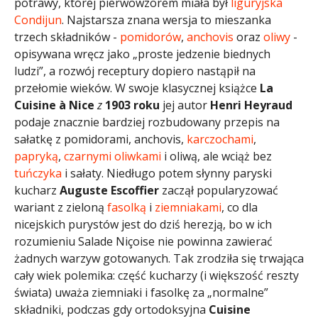
potrawy, której pierwowzorem miała był
liguryjska
Condijun
. Najstarsza znana wersja to mieszanka
trzech składników -
pomidorów
,
anchovis
oraz
oliwy
-
opisywana wręcz jako „proste jedzenie biednych
ludzi”, a rozwój receptury dopiero nastąpił na
przełomie wieków. W swoje klasycznej książce
La
Cuisine à Nice
z
1903 roku
jej autor
Henri Heyraud
podaje znacznie bardziej rozbudowany przepis na
sałatkę z pomidorami, anchovis,
karczochami
,
papryką
,
czarnymi oliwkami
i oliwą, ale wciąż bez
tuńczyka
i sałaty. Niedługo potem słynny paryski
kucharz
Auguste Escoffier
zaczął popularyzować
wariant z zieloną
fasolką
i
ziemniakami
, co dla
nicejskich purystów jest do dziś herezją, bo w ich
rozumieniu Salade Niçoise nie powinna zawierać
żadnych warzyw gotowanych. Tak zrodziła się trwająca
cały wiek polemika: część kucharzy (i większość reszty
świata) uważa ziemniaki i fasolkę za „normalne”
składniki, podczas gdy ortodoksyjna
Cuisine