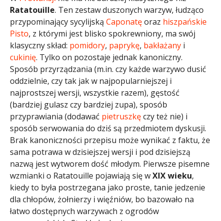
Ratatouille
. Ten zestaw duszonych warzyw, łudząco
przypominający sycylijską
Caponatę
oraz
hiszpańskie
Pisto
, z którymi jest blisko spokrewniony, ma swój
klasyczny skład:
pomidory
,
paprykę
,
bakłażany
i
cukinię
. Tylko on pozostaje jednak kanoniczny.
Sposób przyrządzania (m.in. czy każde warzywo dusić
oddzielnie, czy tak jak w najpopularniejszej i
najprostszej wersji, wszystkie razem), gęstość
(bardziej gulasz czy bardziej zupa), sposób
przyprawiania (dodawać
pietruszkę
czy też nie) i
sposób serwowania do dziś są przedmiotem dyskusji.
Brak kanoniczności przepisu może wynikać z faktu, że
sama potrawa w dzisiejszej wersji i pod dzisiejszą
nazwą jest wytworem dość młodym. Pierwsze pisemne
wzmianki o Ratatouille pojawiają się w
XIX wieku
,
kiedy to była postrzegana jako proste, tanie jedzenie
dla chłopów, żołnierzy i więźniów, bo bazowało na
łatwo dostępnych warzywach z ogrodów