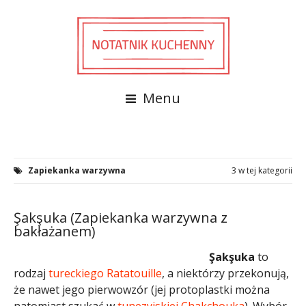
Menu
Zapiekanka warzywna
3 w tej kategorii
Şakşuka (Zapiekanka warzywna z
bakłażanem)
Şakşuka
to
rodzaj
tureckiego
Ratatouille
, a niektórzy przekonują,
że nawet jego pierwowzór (jej protoplastki można
natomiast szukać w
tunezyjskiej
Chakchouka
). Wybór