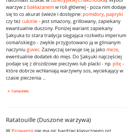
warzyw z
bakłażanem
w roli głównej - poza nim dodaje
się to co akurat świeże i dostępne:
pomidory
,
papryki
czy też
cukinie
- jest smażony, grillowany, zapiekany
ewantualnie duszony. Poniżej wariant zapiekany.
Şakşuka to stara tradycja sięgająca rozkwitu imperium
osmańskiego - zwykle przygotowano ją w glinianym
naczyniu
güvec
. Zazwyczaj serwuje się ją jako
meze
,
ewentualnie dodatek do mięs. Do Şakşuki najczęściej
podaje się z drożdżowe pieczywo lub placki - np.
pitę
-
które dobrze wchłaniają warzywny sos, wyciekający w
czasie pieczenia. ...
Czytaj dalej
Ratatouille (Duszone warzywa)
W
Prowansji
nie ma nic bardziej klasycznego niż