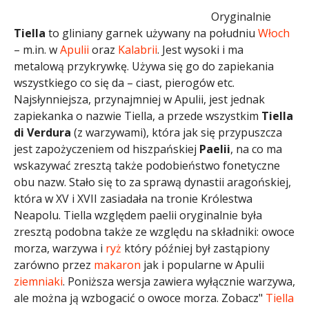
Oryginalnie
Tiella
to gliniany garnek używany na południu
Włoch
– m.in. w
Apulii
oraz
Kalabrii
. Jest wysoki i ma
metalową przykrywkę. Używa się go do zapiekania
wszystkiego co się da – ciast, pierogów etc.
Najsłynniejsza, przynajmniej w Apulii, jest jednak
zapiekanka o nazwie Tiella, a przede wszystkim
Tiella
di Verdura
(z warzywami), która jak się przypuszcza
jest zapożyczeniem od hiszpańskiej
Paelii
, na co ma
wskazywać zresztą także podobieństwo fonetyczne
obu nazw. Stało się to za sprawą dynastii aragońskiej,
która w XV i XVII zasiadała na tronie Królestwa
Neapolu. Tiella względem paelii oryginalnie była
zresztą podobna także ze względu na składniki: owoce
morza, warzywa i
ryż
który później był zastąpiony
zarówno przez
makaron
jak i popularne w Apulii
ziemniaki
. Poniższa wersja zawiera wyłącznie warzywa,
ale można ją wzbogacić o owoce morza. Zobacz"
Tiella