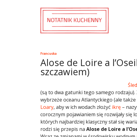
Francuska
Alose de Loire a l’Osei
szczawiem)
Śle
(są to dwa gatunki tego samego rodzaju)
wybrzeże oceanu Atlantyckiego (ale także
Loary
, aby w ich wodach złożyć
ikrę
– nazy
corocznym pojawianiem się rozwijały się l
których najbardziej klasyczny stał się w
rodzi się przepis na
Alose de Loire a l’Os
Wraz ze zmianami w środowisku wodnym i 