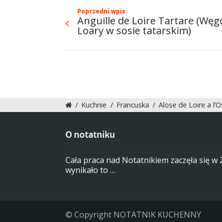
Poprzedni wpis
Anguille de Loire Tartare (Węg
Loary w sosie tatarskim)
/
Kuchnie
/
Francuska
/
Alose de Loire a l’
O notatniku
Cała praca nad Notatnikiem zaczęła się w
wynikało to …
© Copyright NOTATNIK KUCHENNY