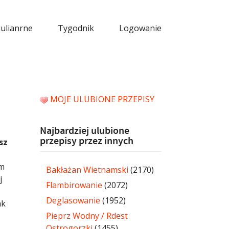
kulianrne
Tygodnik
Logowanie
MOJE ULUBIONE PRZEPISY
Najbardziej ulubione
przepisy przez innych
sz
im
Bakłażan Wietnamski
(2170)
j
Flambirowanie
(2072)
Deglasowanie
(1952)
ak
Pieprz Wodny / Rdest
Ostrogorzki
(1455)