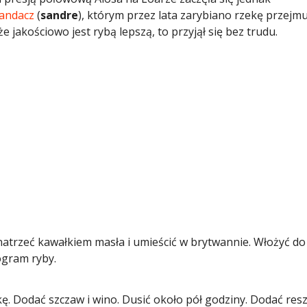
andacz
(
sandre
), którym przez lata zarybiano rzekę przejmu
że jakościowo jest rybą lepszą, to przyjął się bez trudu.
 natrzeć kawałkiem masła i umieścić w brytwannie. Włożyć do
ogram ryby.
kę. Dodać szczaw i wino. Dusić około pół godziny. Dodać res