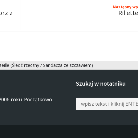
Następny wp
orz z
Rillett
Oseille (Śledź rzeczny / Sandacza ze szczawiem)
Szukaj w notatniku
 2006 roku. Początkowo