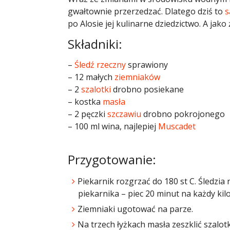
gwałtownie przerzedzać. Dlatego dziś to
s
po Alosie jej kulinarne dziedzictwo. A jako 
Składniki:
–
Śledź rzeczny
sprawiony
– 12 małych
ziemniaków
– 2
szalotki
drobno posiekane
– kostka
masła
– 2 pęczki
szczawiu
drobno pokrojonego
– 100 ml wina, najlepiej
Muscadet
Przygotowanie:
Piekarnik rozgrzać do 180 st C. Śledzia
piekarnika – piec 20 minut na każdy kil
Ziemniaki ugotować na parze.
Na trzech łyżkach masła zeszklić szalot