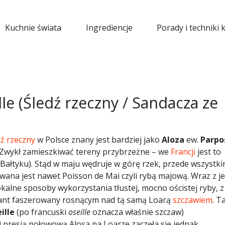
Kuchnie świata
Ingrediencje
Porady i techniki 
lle (Śledź rzeczny / Sandacza ze
dź rzeczny
w Polsce znany jest bardziej jako
Aloza
ew.
Parpo
. Zwykł zamieszkiwać tereny przybrzeżne – we
Francji
jest to
 Bałtyku). Stąd w maju wędruje w górę rzek, przede wszystk
wana jest nawet Poisson de Mai czyli rybą majową. Wraz z je
okalne sposoby wykorzystania tłustej, mocno ościstej ryby, z
ariant faszerowany rosnącym nad tą samą Loarą
szczawiem
. T
eille
(po francuski
oseille
oznacza właśnie szczaw)
presją połowową Alosa na Loarze zaczęła się jednak