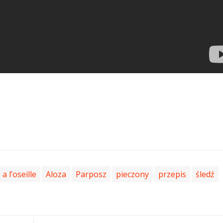
a l’oseille
Aloza
Parposz
pieczony
przepis
śledź