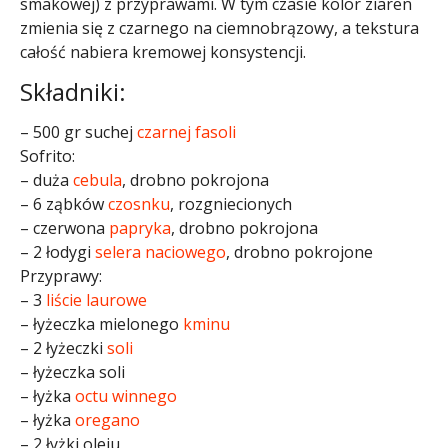
smakowej) z przyprawami. W tym czasie kolor ziaren
zmienia się z czarnego na ciemnobrązowy, a tekstura
całość nabiera kremowej konsystencji.​
Składniki:
– 500 gr suchej
czarnej fasoli
Sofrito:
– duża
cebula
, drobno pokrojona
– 6 ząbków
czosnku
, rozgniecionych
– czerwona
papryka
, drobno pokrojona
– 2 łodygi
selera naciowego
, drobno pokrojone
Przyprawy:
– 3
liście laurowe
– łyżeczka mielonego
kminu
– 2 łyżeczki
soli
– łyżeczka soli
– łyżka
octu winnego
– łyżka
oregano
– 2 łyżki oleju