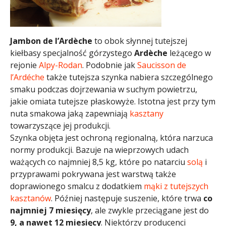
Jambon de l’Ardèche
to obok słynnej tutejszej
kiełbasy specjalność górzystego
Ardèche
leżącego w
rejonie
Alpy-Rodan
. Podobnie jak
Saucisson de
l’Ardéche
także tutejsza szynka nabiera szczególnego
smaku podczas dojrzewania w suchym powietrzu,
jakie omiata tutejsze płaskowyże. Istotna jest przy tym
nuta smakowa jaką zapewniają
kasztany
towarzyszące jej produkcji.
Szynka objęta jest ochroną regionalną, która narzuca
normy produkcji. Bazuje na wieprzowych udach
ważących co najmniej 8,5 kg, które po natarciu
solą
i
przyprawami pokrywana jest warstwą także
doprawionego smalcu z dodatkiem
mąki z tutejszych
kasztanów
. Później następuje suszenie, które trwa
co
najmniej 7 miesięcy
, ale zwykle przeciągane jest do
9, a nawet 12 miesięcy
. Niektórzy producenci