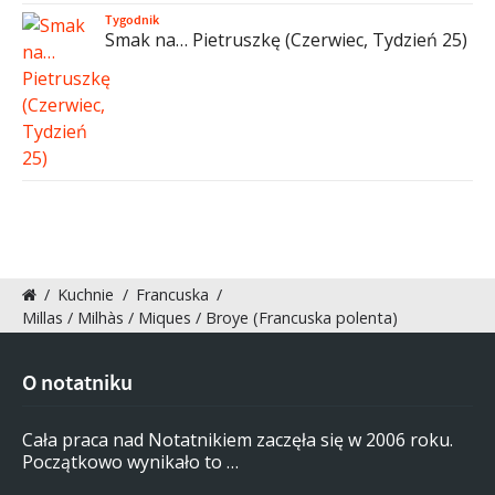
Tygodnik
Smak na… Pietruszkę (Czerwiec, Tydzień 25)
/
Kuchnie
/
Francuska
/
Millas / Milhàs / Miques / Broye (Francuska polenta)
O notatniku
Cała praca nad Notatnikiem zaczęła się w 2006 roku.
Początkowo wynikało to …