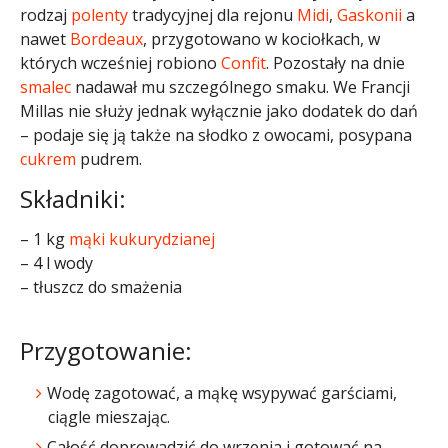
rodzaj
polenty
tradycyjnej dla rejonu
Midi
,
Gaskonii
a
nawet
Bordeaux
, przygotowano w kociołkach, w
których wcześniej robiono
Confit
. Pozostały na dnie
smalec
nadawał mu szczególnego smaku. We Francji
Millas nie służy jednak wyłącznie jako dodatek do dań
– podaje się ją także na słodko z owocami, posypana
cukrem
pudrem.
Składniki:
– 1 kg
mąki kukurydzianej
– 4 l wody
– tłuszcz do smażenia
Przygotowanie:
Wodę zagotować, a mąkę wsypywać garściami,
ciągle mieszając.
Całość doprowadzić do wrzenia i gotować na