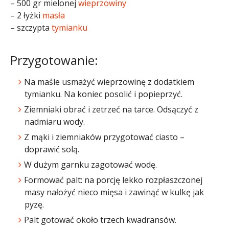
– 500 gr mielonej
wieprzowiny
– 2 łyżki
masła
– szczypta
tymianku
Przygotowanie:
Na maśle usmażyć wieprzowinę z dodatkiem
tymianku. Na koniec posolić i popieprzyć.
Ziemniaki obrać i zetrzeć na tarce. Odsączyć z
nadmiaru wody.
Z mąki i ziemniaków przygotować ciasto –
doprawić solą.
W dużym garnku zagotować wodę.
Formować palt: na porcję lekko rozpłaszczonej
masy nałożyć nieco mięsa i zawinąć w kulkę jak
pyzę.
Palt gotować około trzech kwadransów.