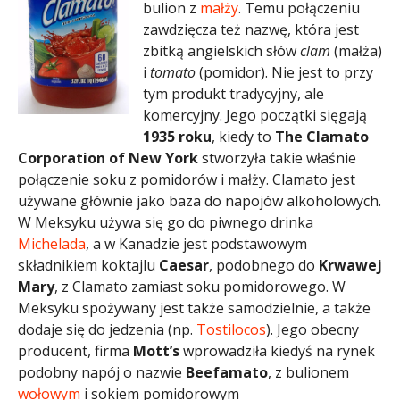
bulion z
małży
. Temu połączeniu
zawdzięcza też nazwę, która jest
zbitką angielskich słów
clam
(małża)
i
tomato
(pomidor)
. Nie jest to przy
tym produkt tradycyjny, ale
komercyjny. Jego
początki sięgają
1935 roku
, kiedy to
The Clamato
Corporation of New York
stworzyła takie właśnie
połączenie soku z pomidorów i małży
.
Clamato jest
używane głównie jako baza do napojów alkoholowych.
W Meksyku używa się go do piwnego drinka
Michelada
, a w Kanadzie jest podstawowym
składnikiem koktajlu
Caesar
, podobnego do
Krwawej
Mary
, z Clamato zamiast soku pomidorowego
.
W
Meksyku spożywany jest także samodzielnie, a także
dodaje się do jedzenia (np.
Tostilocos
). Jego obecny
producent, firma
Mott’s
wprowadziła kiedyś na rynek
podobny napój o nazwie
Beefamato
, z bulionem
wołowym
i sokiem pomidorowym