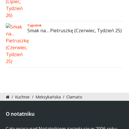
Tygodnik
Smak na… Pietruszkę (Czerwiec, Tydzień 25)
/
Kuchnie
/
Meksykańska
/
Clamato
O notatniku
Cała praca nad Notatnikiem zaczęła się w 2006 roku.