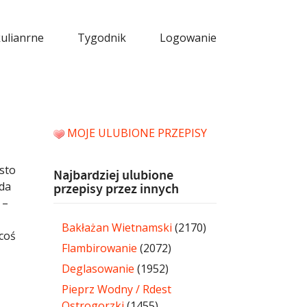
kulianrne
Tygodnik
Logowanie
MOJE ULUBIONE PRZEPISY
sto
Najbardziej ulubione
rda
przepisy przez innych
–
Bakłażan Wietnamski
(2170)
coś
Flambirowanie
(2072)
Deglasowanie
(1952)
Pieprz Wodny / Rdest
Ostrogorzki
(1455)