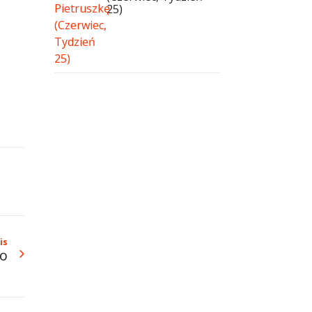
25)
is
to