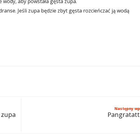
le wody, aby powstała gęsta zupa.
ranse. Jeśli zupa będzie zbyt gęsta rozcieńczać ją wodą
Następny wp
 zupa
Pangratat