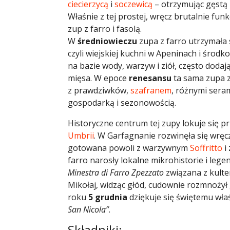
ciecierzycą
i
soczewicą
– otrzymując gęstą
Właśnie z tej prostej, wręcz brutalnie fu
zup z farro i fasolą.
W
średniowieczu
zupa z farro utrzymała 
czyli wiejskiej kuchni w Apeninach i środ
na bazie wody, warzyw i ziół, często dodają
mięsa. W epoce
renesansu
ta sama zupa z
z prawdziwków,
szafranem
, różnymi sera
gospodarką i sezonowością.
Historyczne centrum tej zupy lokuje się 
Umbrii
. W Garfagnanie rozwinęła się wrę
gotowana powoli z warzywnym
Soffritto
i
farro narosły lokalne mikrohistorie i lege
Minestra di Farro Zpezzato
związana z kult
Mikołaj, widząc głód, cudownie rozmnożył g
roku
5 grudnia
dziękuje się świętemu wła
San Nicola”
.
Składniki: