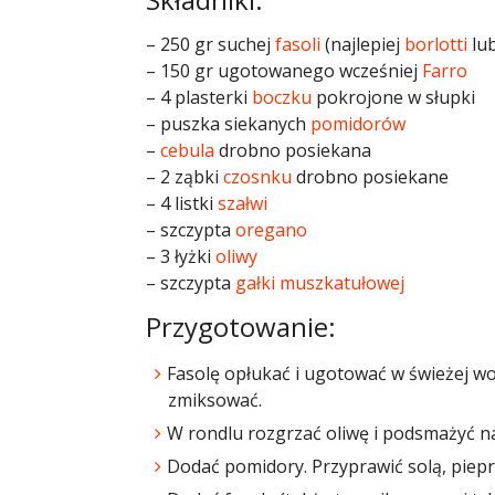
– 250 gr suchej
fasoli
(najlepiej
borlotti
lu
– 150 gr ugotowanego wcześniej
Farro
– 4 plasterki
boczku
pokrojone w słupki
– puszka siekanych
pomidorów
–
cebula
drobno posiekana
– 2 ząbki
czosnku
drobno posiekane
– 4 listki
szałwi
– szczypta
oregano
– 3 łyżki
oliwy
– szczypta
gałki muszkatułowej
Przygotowanie:
Fasolę opłukać i ugotować w świeżej wo
zmiksować.
W rondlu rozgrzać oliwę i podsmażyć na 
Dodać pomidory. Przyprawić solą, piep