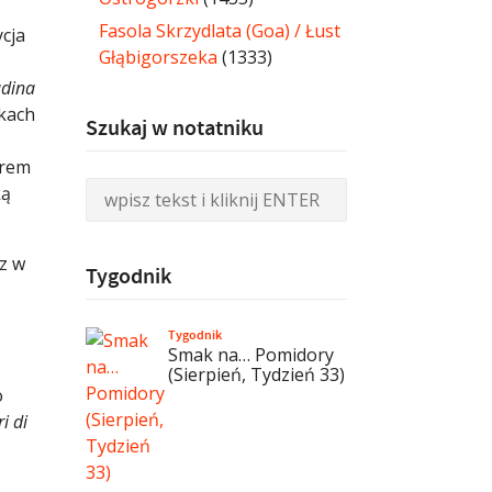
Fasola Skrzydlata (Goa) / Łust
ycja
Głąbigorszeka
(1333)
adina
nkach
Szukaj w notatniku
arem
ką
z w
Tygodnik
Tygodnik
Smak na… Pomidory
(Sierpień, Tydzień 33)
o
i di