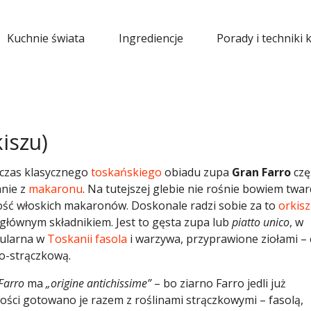
Kuchnie świata
Ingrediencje
Porady i techniki 
iszu)
czas klasycznego
toskańskiego
obiadu zupa
Gran Farro
czę
nie z
makaronu
. Na tutejszej glebie nie rośnie bowiem twa
zość włoskich makaronów. Doskonale radzi sobie za to
orkisz
t głównym składnikiem. Jest to gęsta zupa lub
piatto unico
, w
pularna w
Toskanii
fasola
i warzywa, przyprawione ziołami – 
-strączkową.
Farro
ma
„origine antichissime”
– bo ziarno Farro jedli już
tności gotowano je razem z roślinami strączkowymi – fasolą,