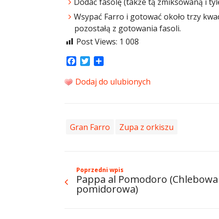
Dodać fasolę (także tą zmiksowaną i ty
Wsypać Farro i gotować około trzy kwad
pozostałą z gotowania fasoli.
Post Views:
1 008
Facebook
Twitter
Share
Dodaj do ulubionych
Gran Farro
Zupa z orkiszu
Poprzedni wpis
Pappa al Pomodoro (Chlebowa
pomidorowa)