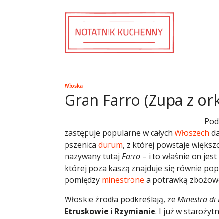
Włoska
Gran Farro (Zupa z ork
Pod
zastępuje popularne w całych
Włoszech
da
pszenica
durum
, z której powstaje więks
nazywany tutaj
Farro
– i to właśnie on jes
której poza kaszą znajduje się równie po
pomiędzy
minestrone
a potrawką zbożowo
Włoskie źródła podkreślają, że
Minestra di 
Etruskowie
i
Rzymianie
. I już w staroży