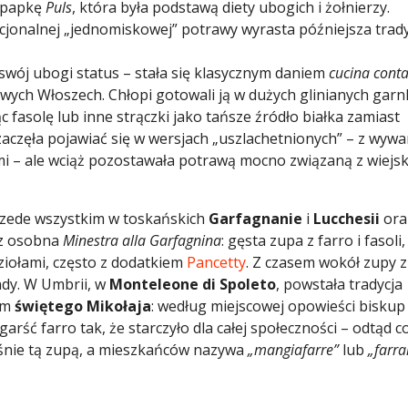
 papkę
Puls
, która była podstawą diety ubogich i żołnierzy.
nkcjonalnej „jednomiskowej” potrawy wyrasta późniejsza trad
swój ubogi status – stała się klasycznym daniem
cucina cont
kowych Włoszech. Chłopi gotowali ją w dużych glinianych gar
c fasolę lub inne strączki jako tańsze źródło białka zamiast
aczęła pojawiać się w wersjach „uszlachetnionych” – z wyw
mi – ale wciąż pozostawała potrawą mocno związaną z wiejs
przede wszystkim w toskańskich
Garfagnanie
i
Lucchesii
ora
cz osobna
Minestra alla Garfagnina
: gęsta zupa z farro i fasoli,
 ziołami, często z dodatkiem
Pancetty
. Z czasem wokół zupy z
ndy. W Umbrii, w
Monteleone di Spoleto
, powstała tradycja
em
świętego Mikołaja
: według miejscowej opowieści biskup
arść farro tak, że starczyło dla całej społeczności – odtąd c
śnie tą zupą, a mieszkańców nazywa
„mangiafarre”
lub
„farrar