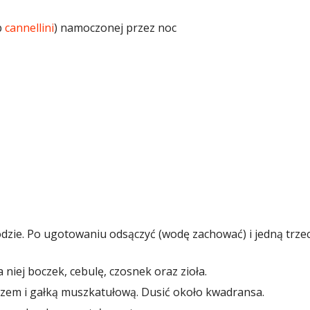
b
cannellini
) namoczonej przez noc
dzie. Po ugotowaniu odsączyć (wodę zachować) i jedną trzec
niej boczek, cebulę, czosnek oraz zioła.
rzem i gałką muszkatułową. Dusić około kwadransa.