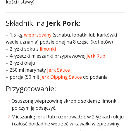
kości i stawy).
Składniki na
Jerk Pork
:
– 1,5 kg
wieprzowiny
(schabu, łopatki lub karkówki
wedle uznania) podzielonej na 8 części (kotletów)
– 2 łyżki soku z
limonki
– 4 łyżeczki mieszanki przyprawowej
Jerk Rub
– 2 łyżki oleju
– 250 ml marynaty
Jerk Sauce
– porcja (50 ml)
Jerk Dipping Sauce
do podania
Przygotowanie:
Osuszoną wieprzowinę skropić sokiem z limonki,
po czym ją odsączyć.
Mieszankę Jerk Rub rozprowadzić w 2 łyżkach oleju
i całość dokładnie wetrzeć w kawałki wieprzowiny.