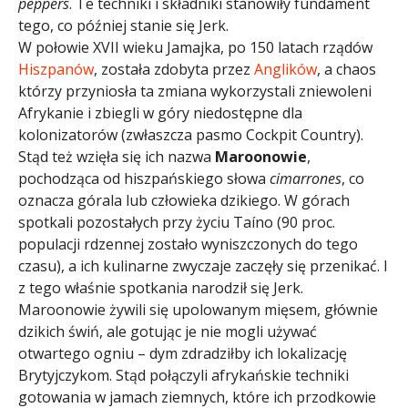
peppers
. Te techniki i składniki stanowiły fundament
tego, co później stanie się Jerk.
W połowie XVII wieku Jamajka, po 150 latach rządów
Hiszpanów
, została zdobyta przez
Anglików
, a chaos
którzy przyniosła ta zmiana wykorzystali zniewoleni
Afrykanie i zbiegli w góry niedostępne dla
kolonizatorów (zwłaszcza pasmo Cockpit Country).
Stąd też wzięła się ich nazwa
Maroonowie
,
pochodząca od hiszpańskiego słowa
cimarrones
, co
oznacza górala lub człowieka dzikiego. W górach
spotkali pozostałych przy życiu Taíno (90 proc.
populacji rdzennej zostało wyniszczonych do tego
czasu), a ich kulinarne zwyczaje zaczęły się przenikać. I
z tego właśnie spotkania narodził się Jerk.
Maroonowie żywili się upolowanym mięsem, głównie
dzikich świń, ale gotując je nie mogli używać
otwartego ogniu – dym zdradziłby ich lokalizację
Brytyjczykom. Stąd połączyli afrykańskie techniki
gotowania w jamach ziemnych, które ich przodkowie