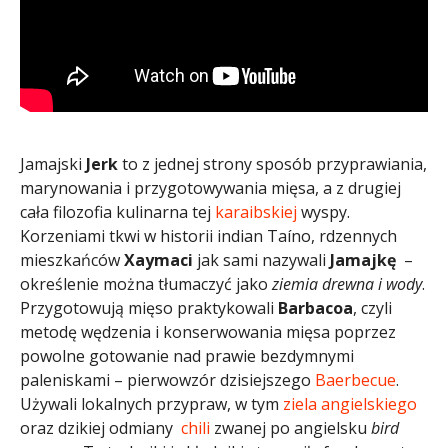
Jamajski
Jerk
to z jednej strony sposób przyprawiania,
marynowania i przygotowywania mięsa, a z drugiej
cała filozofia kulinarna tej
karaibskiej
wyspy.
Korzeniami tkwi w historii indian Taíno, rdzennych
mieszkańców
Xaymaci
jak sami nazywali
Jamajkę
–
określenie można tłumaczyć jako
ziemia drewna i wody
.
Przygotowują mięso praktykowali
Barbacoa
, czyli
metodę wędzenia i konserwowania mięsa poprzez
powolne gotowanie nad prawie bezdymnymi
paleniskami – pierwowzór dzisiejszego
Baerbecue
.
Używali lokalnych przypraw, w tym
ziela angielskiego
oraz dzikiej odmiany
chili
zwanej po angielsku
bird