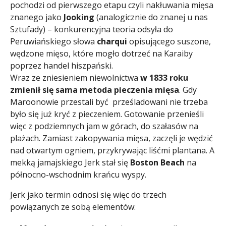
pochodzi od pierwszego etapu czyli nakłuwania mięsa
znanego jako
Jooking
(analogicznie do znanej u nas
Sztufady) – konkurencyjna teoria odsyła do
Peruwiańskiego słowa
charqui
opisującego suszone,
wędzone mięso, które mogło dotrzeć na Karaiby
poprzez handel hiszpański.
Wraz ze zniesieniem niewolnictwa
w 1833 roku
zmienił się sama metoda pieczenia mięsa
. Gdy
Maroonowie przestali być prześladowani nie trzeba
było się już kryć z pieczeniem. Gotowanie przenieśli
więc z podziemnych jam w górach, do szałasów na
plażach. Zamiast zakopywania mięsa, zaczęli je wędzić
nad otwartym ogniem, przykrywając liśćmi plantana. A
mekką jamajskiego Jerk stał się
Boston Beach
na
północno-wschodnim krańcu wyspy.
Jerk jako termin odnosi się więc do trzech
powiązanych ze sobą elementów: