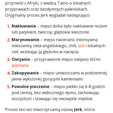
przynieśli z Afryki, z wiedzą Taíno o lokalnych
przyprawach oraz bezdymnych paleniskach.
Oryginalny proces jerk wyglądał następująco:
Nakłuwanie
– mięso dzika było nakłuwane nożem
lub patykiem, tworząc głębokie kieszonki
Marynowanie
– mięso nacierano intensywną
mieszanką ziela angielskiego, chili,
soli
i lokalnych
ziół, wciskając ją głęboko w nacięcia
Owijanie
– przyprawione mięso owijano liśćmi
plantana
Zakopywanie
– mięso umieszczano w podziemnej
jamie wyłożonej gorącymi kamieniami
Powolne pieczenie
– mięso piekło się 6-8 godzin
pod ziemią, bez widocznego dymu, zachowując
soczystość i stawając się niezwykle miękkie
Proces ten też stworzył samą nazwę
Jerk
, która