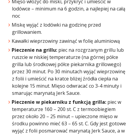
Mięso włożyć do miski, przykryć i umieścić w
lodówce – minimum na 6 godzin, a najlepiej na całą
noc
Miskę wyjąć z lodówki na godzinę przed
grillowaniem.
Kawałki wieprzowiny zawinąć w folię aluminiową
Pieczenie na grillu:
piec na rozgrzanym grillu lub
ruszcie w niskiej temperaturze (na górnej półce
grilla lub środkowej półce piekarnika grillowego)
przez 30 minut. Po 30 minutach wyjąć wieprzowinę
z folii i umieścić na kratce bliżej źródła ciepła na
kolejne 15 minut. Mięso odwracać co 3-4 minuty i
smarując marynatą Jerk Sauce.
Pieczenie w piekarniku z funkcją grilla:
piec w
temperaturze 160 – 200 st. C z termoobiegiem
przez około 20 – 25 minut – upieczone mięso w
środku powinno mieć 63 – 65 st. C. Gdy jest gotowe
wyjąć z folii posmarować marynatą Jerk Sauce, a w