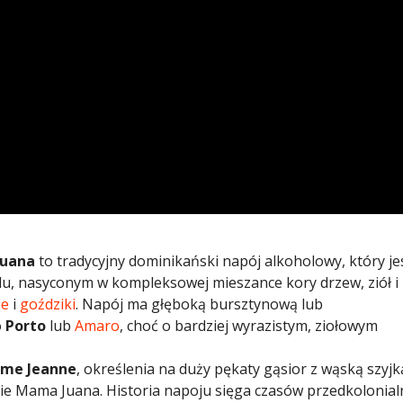
uana
to tradycyjny dominikański napój alkoholowy, który je
u, nasyconym w kompleksowej mieszance kory drzew, ziół i
ie
i
goździki
. Napój ma głęboką bursztynową lub
o
Porto
lub
Amaro
, choć o bardziej wyrazistym, ziołowym
me Jeanne
, określenia na duży pękaty gąsior z wąską szyjk
ie Mama Juana.​ Historia napoju sięga czasów przedkolonial