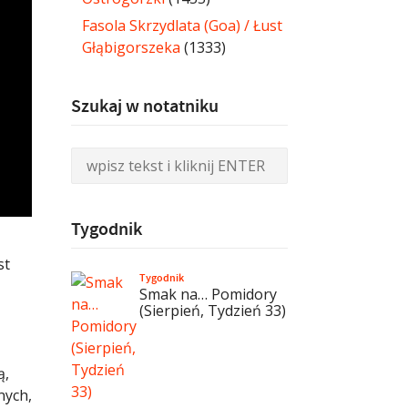
Fasola Skrzydlata (Goa) / Łust
Głąbigorszeka
(1333)
Szukaj w notatniku
Tygodnik
st
Tygodnik
Smak na… Pomidory
(Sierpień, Tydzień 33)
ą,
nych,