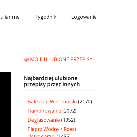
kulianrne
Tygodnik
Logowanie
MOJE ULUBIONE PRZEPISY
Najbardziej ulubione
przepisy przez innych
Bakłażan Wietnamski
(2170)
Flambirowanie
(2072)
Deglasowanie
(1952)
Pieprz Wodny / Rdest
Ostrogorzki
(1455)