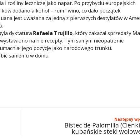
a i rośliny lecznicze jako napar. Po przybyciu europejskich
ników dodano alkohol – rum i wino, co dało początek
uana jest uważana za jedną z pierwszych destylatów w Ame
.​
była dyktatura
Rafaela Trujillo
, który zakazał sprzedaży M
m wystawiono na nie recepty. Tym samym nieopatrznie
 i umacniał jego pozycję jako narodowego trunku.
robić samemu w domu.
Następny wp
Bistec de Palomilla (Cienk
kubańskie steki wołow