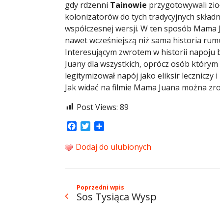
gdy rdzenni
Tainowie
przygotowywali zioł
kolonizatorów do tych tradycyjnych skład
współczesnej wersji. W ten sposób Mama J
nawet wcześniejszą niż sama historia rumu
Interesującym zwrotem w historii napoju 
Juany dla wszystkich, oprócz osób który
legitymizował napój jako eliksir leczniczy
Jak widać na filmie Mama Juana można z
Post Views:
89
Facebook
Twitter
Share
Dodaj do ulubionych
Poprzedni wpis
Sos Tysiąca Wysp