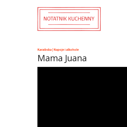
Karaibska
|
Napoje i alkohole
Mama Juana