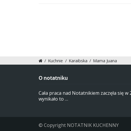
/
Kuchnie
/
Karaibska
/
Mama Juana
O notatniku
Cała praca nad Notatnikiem zaczęła się w
wynikało to …
© Copyright NOTATNIK KUCHENNY